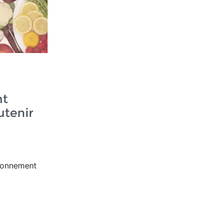
nt
utenir
ironnement