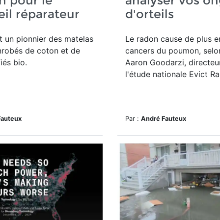
n pour le
analyser vos on
il réparateur
d'orteils
 un pionnier des matelas
Le radon cause de plus e
nrobés de coton et de
cancers du poumon, selon
fiés bio.
Aaron Goodarzi, directeu
l'étude nationale Evict R
Fauteux
Par :
André Fauteux