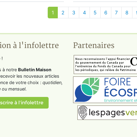
1
2
3
4
5
6
7
8
ion à l'infolettre
Partenaires
 !
s à notre
Bulletin Maison
recevoir les nouveaux articles
ence de votre choix :
quotidien,
 ou mensuel
.
scrire à l'infolettre