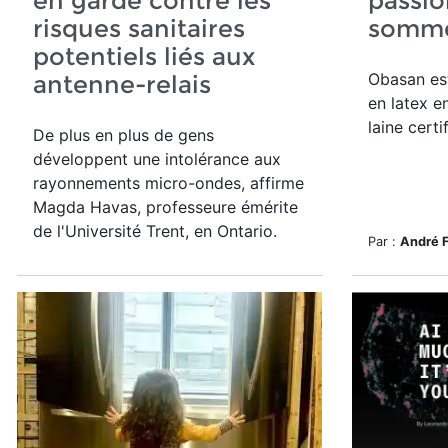
en garde contre les
passio
risques sanitaires
somme
potentiels liés aux
Obasan est
antenne-relais
en latex e
laine certi
De plus en plus de gens
développent une intolérance aux
rayonnements micro-ondes, affirme
Magda Havas,
professeure émérite
de l'Université Trent, en Ontario.
Par :
André 