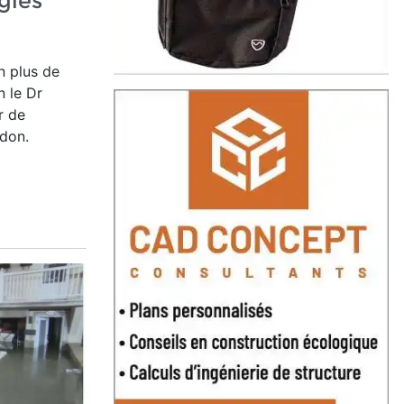
gles
n plus de
 le Dr
r de
adon.