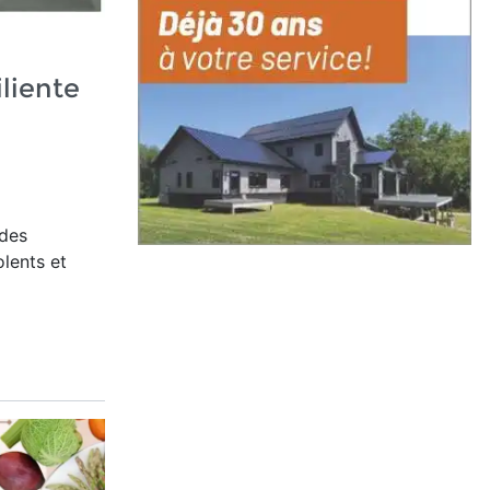
liente
des
olents et