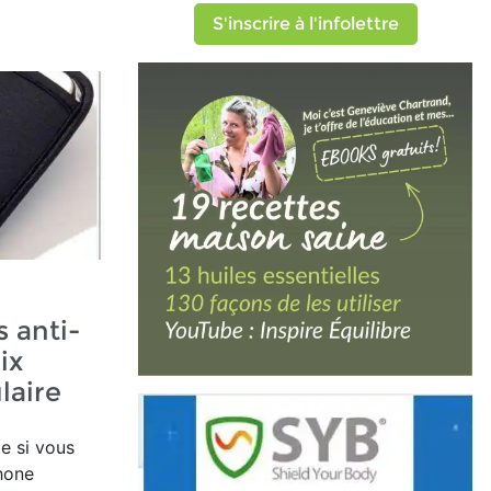
S'inscrire à l'infolettre
s anti-
ix
laire
e si vous
hone