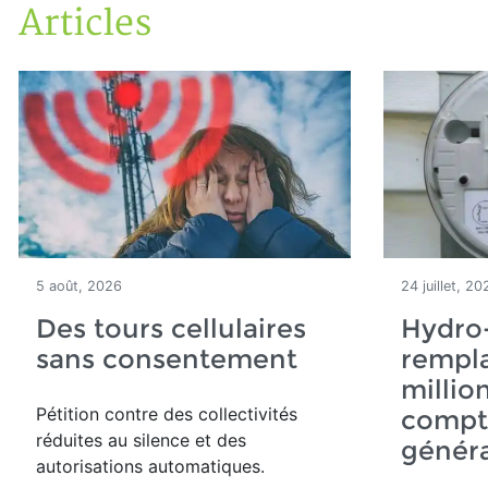
Articles
Accueil
Articles
5 août, 2026
24 juillet, 20
Des tours cellulaires
Hydro
sans consentement
rempla
millio
Pétition contre des collectivités
compte
réduites au silence et des
généra
autorisations automatiques.