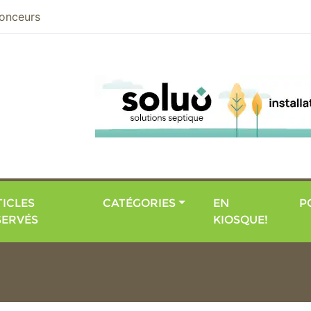
nier
onceurs
ICLES
CATÉGORIES
EN
P
SERVÉS
KIOSQUE!