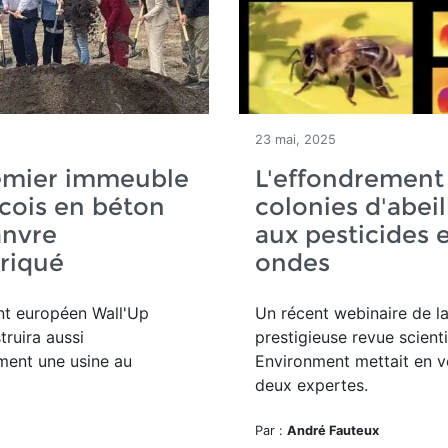
5
23 mai, 2025
emier immeuble
L'effondrement
cois en béton
colonies d'abeill
anvre
aux pesticides 
riqué
ondes
nt européen Wall'Up
Un récent webinaire de l
truira aussi
prestigieuse revue scient
ment une usine au
Environment mettait en v
deux expertes.
Par :
André Fauteux