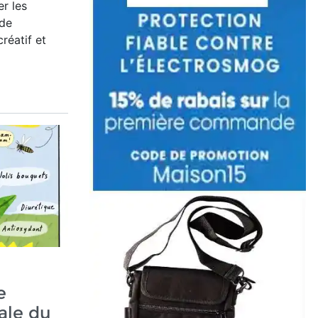
er les
 de
créatif et
e
ale du