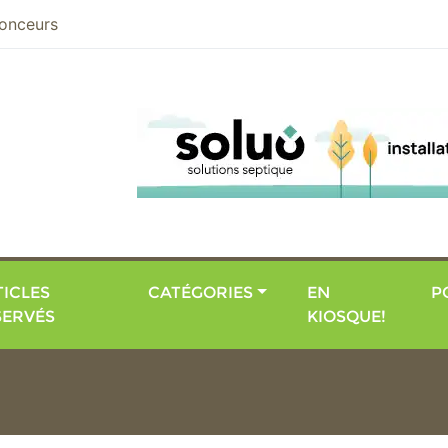
nier
onceurs
ICLES
CATÉGORIES
EN
P
SERVÉS
KIOSQUE!