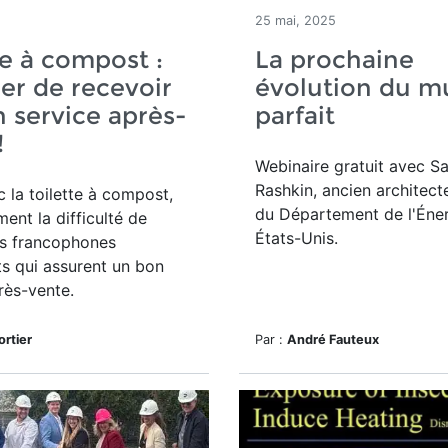
25 mai, 2025
te à compost :
La prochaine
rer de recevoir
évolution du m
 service après-
parfait
!
Webinaire gratuit avec S
Rashkin, ancien architect
c la toilette à compost,
du Département de l'Éne
ment la difficulté de
États-Unis.
es francophones
s qui assurent un bon
rès-vente.
ortier
Par :
André Fauteux