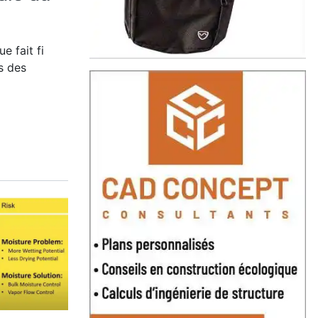
que
fait fi
s des