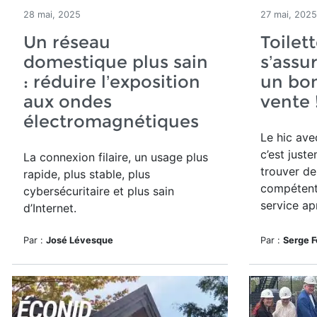
28 mai, 2025
27 mai, 2025
Un réseau
Toilet
domestique plus sain
s’assu
: réduire l’exposition
un bon
aux ondes
vente 
électromagnétiques
Le hic ave
c’est juste
La connexion filaire, un usage plus
trouver d
rapide, plus stable, plus
compétent
cybersécuritaire et plus sain
service ap
d’Internet.
Par :
José Lévesque
Par :
Serge F