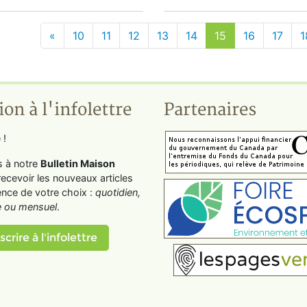
«
10
11
12
13
14
15
16
17
1
ion à l'infolettre
Partenaires
 !
s à notre
Bulletin Maison
recevoir les nouveaux articles
ence de votre choix :
quotidien,
 ou mensuel
.
scrire à l'infolettre