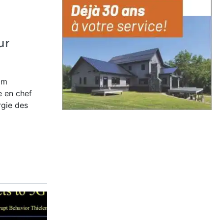
ur
am
e en chef
rgie des