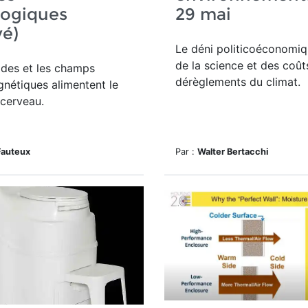
logiques
29 mai
vé)
Le déni politicoéconomi
de la science et des coût
ides et les champs
dérèglements du climat.
nétiques alimentent le
cerveau.
Fauteux
Par :
Walter Bertacchi