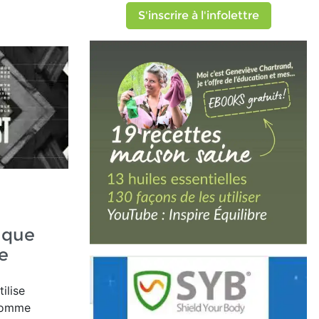
S'inscrire à l'infolettre
ique
e
tilise
 comme