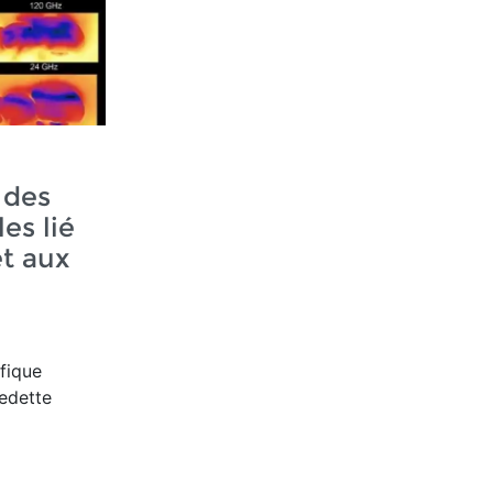
 des
es lié
et aux
a
ifique
edette