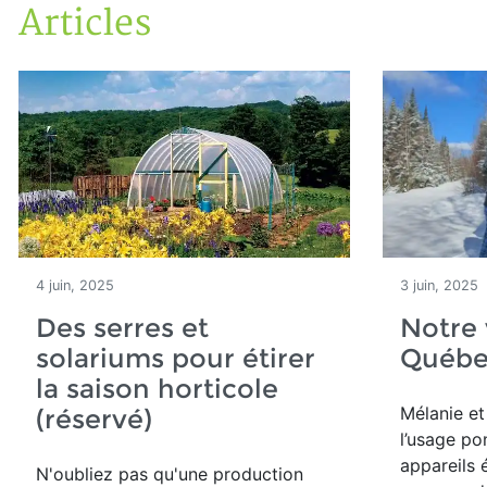
Articles
Accueil
Articles
4 juin, 2025
3 juin, 2025
Des serres et
Notre 
solariums pour étirer
Québec
la saison horticole
Mélanie e
(réservé)
l’usage po
appareils 
N'oubliez pas qu'u
ne production