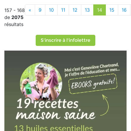
«
9
10
11
12
13
14
15
16
157 - 168
de
2075
résultats
S'inscrire à l'infolettre