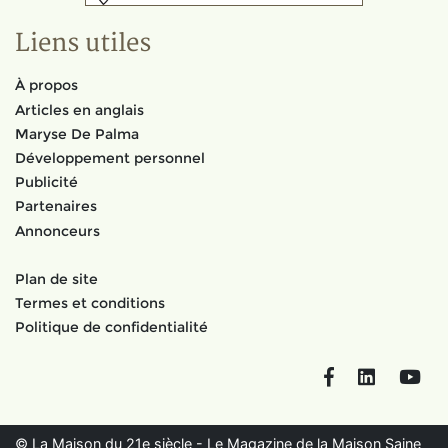
Liens utiles
À propos
Articles en anglais
Maryse De Palma
Développement personnel
Publicité
Partenaires
Annonceurs
Plan de site
Termes et conditions
Politique de confidentialité
Facebook
LinkedIn
You
© La Maison du 21e siècle - Le Magazine de la Maison Saine