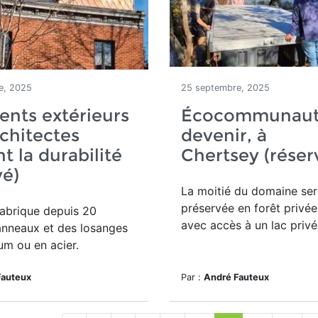
e, 2025
25 septembre, 2025
nts extérieurs
Écocommunaut
rchitectes
devenir, à
t la durabilité
Chertsey (réser
vé)
La moitié du domaine
ser
préservée en forêt privée
abrique depuis
20
avec accès à un lac privé
nneaux et des losanges
um ou en acier.
Fauteux
Par :
André Fauteux