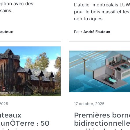
eption avec des
L'atelier montréalais LU
sains.
pour le bois massif et le
non toxiques.
Fauteux
Par :
André Fauteux
 2025
17 octobre, 2025
ateaux
Premières born
nÔTerre : 50
bidirectionnell