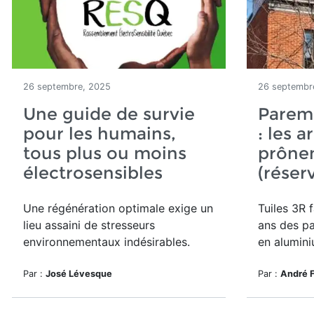
26 septembre, 2025
26 septembr
Une guide de survie
Pareme
pour les humains,
: les a
tous plus ou moins
prônen
électrosensibles
(réser
Une régénération optimale exige un
Tuiles 3R
f
lieu assaini de stresseurs
ans
des pa
environnementaux indésirables.
en alumini
Par :
José Lévesque
Par :
André 