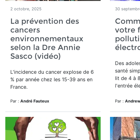
2 octobre, 2025
30 septembr
La prévention des
Comme
cancers
votre 
environnementaux
pollut
selon la Dre Annie
élect
Sasco (vidéo)
Des adoles
santé simp
L'incidence du cancer explose de 6
lit de 4 à
% par année chez les 15-39 ans en
l'entrée él
France.
Par :
André Fauteux
Par :
Andrew