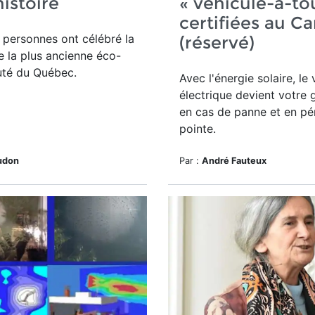
histoire
« véhicule-à-to
certifiées au C
personnes ont célébré la
(réservé)
e la plus ancienne éco-
té du Québec.
Avec l'énergie solaire, le 
électrique devient votre 
en cas de panne et en pé
pointe.
udon
Par :
André Fauteux