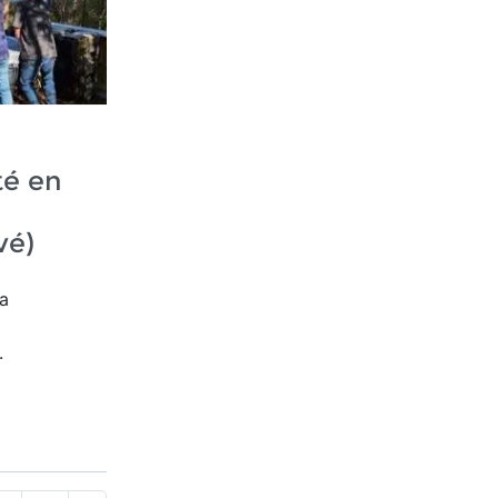
é en
vé)
a
.