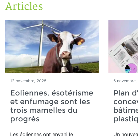
Articles
Accueil
Articles
12 novembre, 2025
6 novembre,
Eoliennes, ésotérisme
Plan d
et enfumage sont les
concev
trois mamelles du
bâtime
progrès
plasti
Les éoliennes ont envahi le
Un nouvea