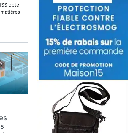
WISS opte
s matières
es
es