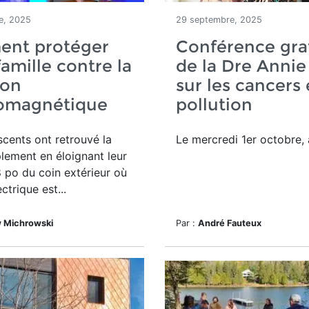
e, 2025
29 septembre, 2025
nt protéger
Conférence gra
famille contre la
de la Dre Annie
ion
sur les cancers 
romagnétique
pollution
cents ont retrouvé la
Le mercredi 1er octobre,
lement en éloignant leur
 8 po du coin extérieur où
ectrique est...
 Michrowski
Par :
André Fauteux