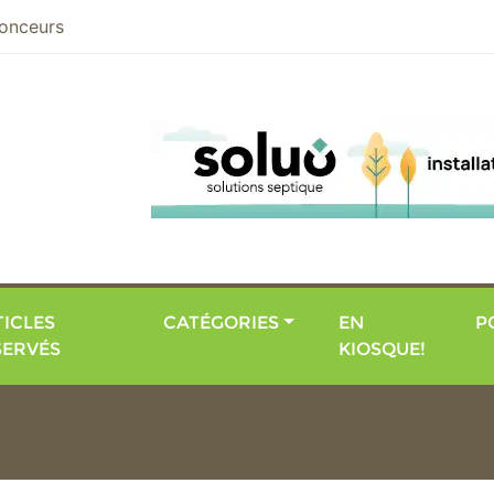
nier
onceurs
ICLES
CATÉGORIES
EN
P
SERVÉS
KIOSQUE!