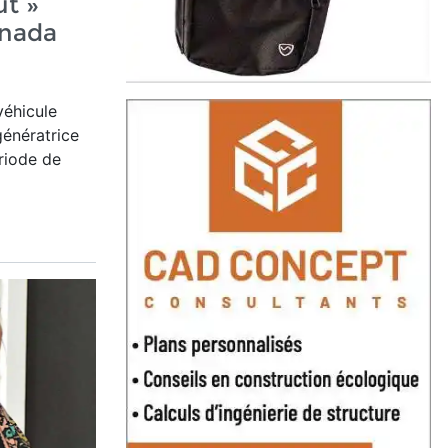
ut »
anada
véhicule
génératrice
riode de