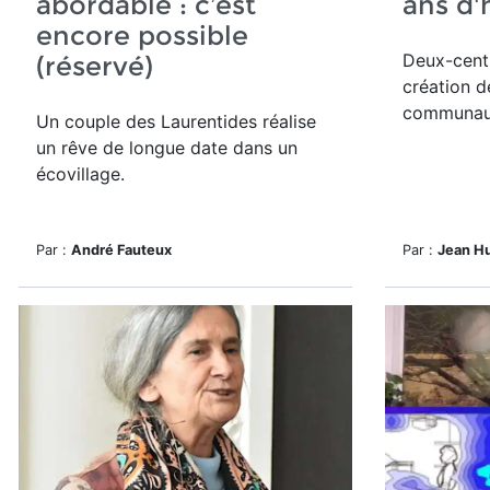
abordable : c’est
ans d'
encore possible
Deux-cent 
(réservé)
création d
communau
Un couple des Laurentides réalise
un rêve de longue date dans un
écovillage.
Par :
André Fauteux
Par :
Jean H