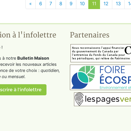
«
6
7
8
9
10
11
12
13
1
ion à l'infolettre
Partenaires
 !
s à notre
Bulletin Maison
recevoir les nouveaux articles
ence de votre choix :
quotidien,
 ou mensuel
.
scrire à l'infolettre