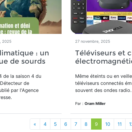
, 2025
27 novembre, 2025
limatique : un
Téléviseurs et
ue de sourds
électromagnéti
 de la saison 4 du
Même éteints ou en veille
 Détecteur de
téléviseurs connectés ém
blié par l'Agence
souvent des ondes radio.
esse.
Par :
Oram Miller
«
4
5
6
7
8
9
10
11
1