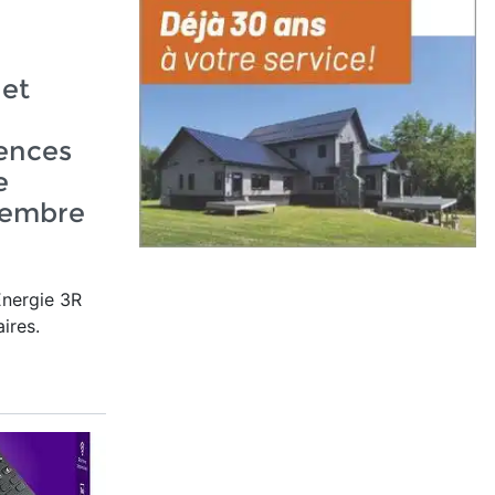
 et
ences
e
vembre
Énergie 3R
ires.