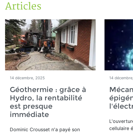
Articles
Accueil
Articles
14 décembre, 2025
14 décembre
Géothermie : grâce à
Mécan
Hydro, la rentabilité
épigé
est presque
l'élec
immédiate
L'ouvertu
cellulaire
Dominic Crousset n'a payé son