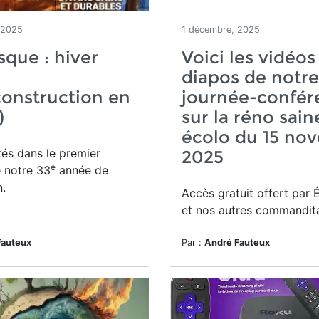
 2025
1 décembre, 2025
sque : hiver
Voici les vidéos
diapos de notre
onstruction en
journée-confér
r)
sur la réno sain
écolo du 15 no
ités dans le premier
2025
e
 notre 33
année de
n.
Accès gratuit offert par 
et nos autres commandita
Fauteux
Par :
André Fauteux