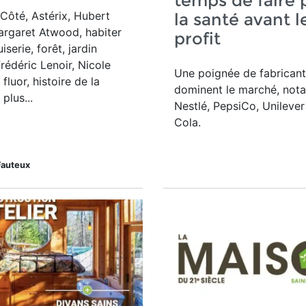
temps de faire 
Côté, Astérix, Hubert
la santé avant l
argaret Atwood, habiter
profit
iserie, forêt, jardin
Frédéric Lenoir, Nicole
Une poignée de fabricant
fluor, histoire de la
dominent le marché, no
plus...
Nestlé, PepsiCo, Unileve
Cola.
Fauteux