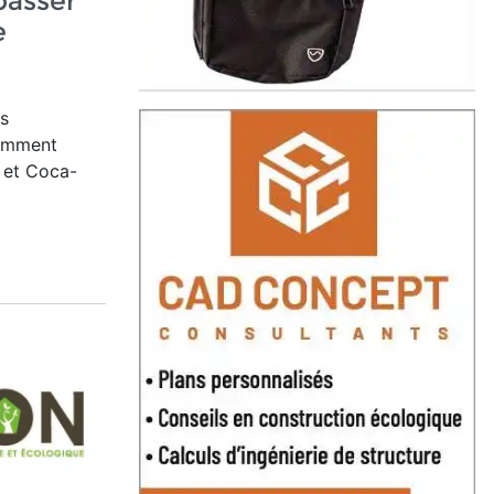
passer
e
s
tamment
r et Coca-