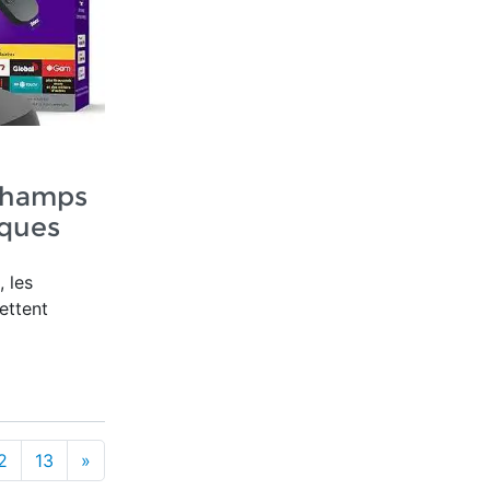
 champs
ques
, les
ettent
2
13
»