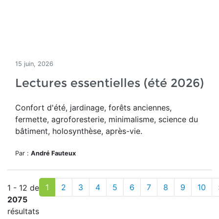
15 juin, 2026
Lectures essentielles (été 2026)
Confort d'été, jardinage, forêts anciennes,
fermette, agroforesterie, minimalisme, science du
bâtiment, holosynthèse, après-vie.
Par :
André Fauteux
1
2
3
4
5
6
7
8
9
10
1 - 12 de
2075
résultats