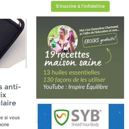
S'inscrire à l'infolettre
s anti-
ix
laire
e si vous
hone