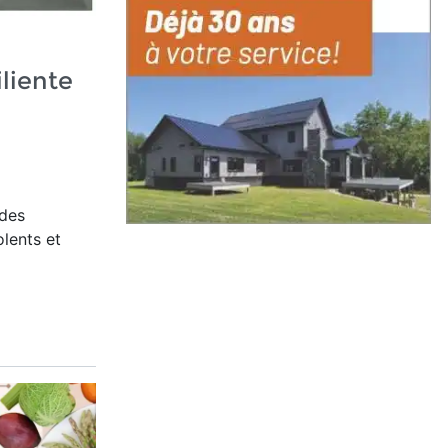
liente
des
olents et