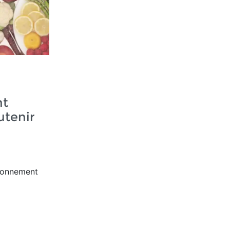
nt
utenir
ironnement