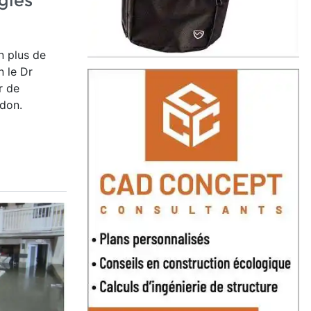
gles
n plus de
 le Dr
r de
adon.