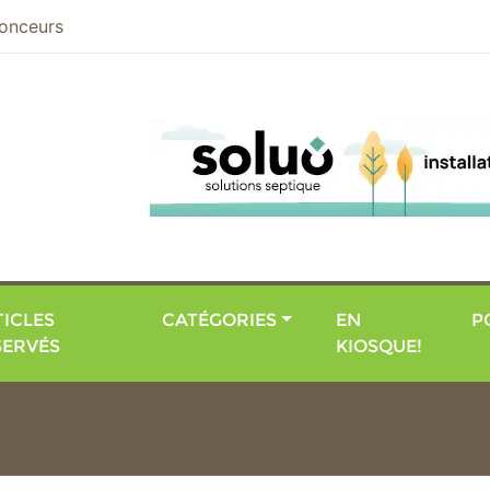
nier
onceurs
ICLES
CATÉGORIES
EN
P
SERVÉS
KIOSQUE!