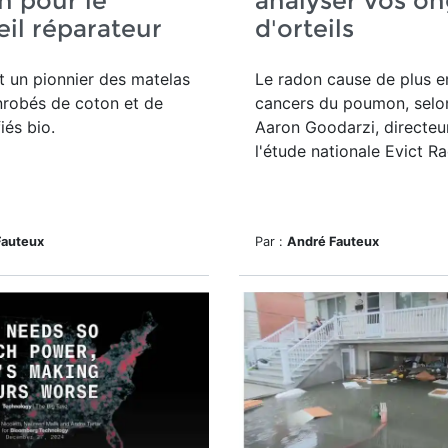
n pour le
analyser vos on
il réparateur
d'orteils
 un pionnier des matelas
Le radon cause de plus e
nrobés de coton et de
cancers du poumon, selon
fiés bio.
Aaron Goodarzi, directeu
l'étude nationale Evict R
Fauteux
Par :
André Fauteux