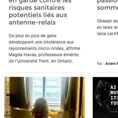
en garde contre les
passio
risques sanitaires
somme
potentiels liés aux
Obasan est
antenne-relais
en latex e
laine certi
De plus en plus de gens
développent une intolérance aux
rayonnements micro-ondes, affirme
Magda Havas,
professeure émérite
de l'Université Trent, en Ontario.
Par :
André 