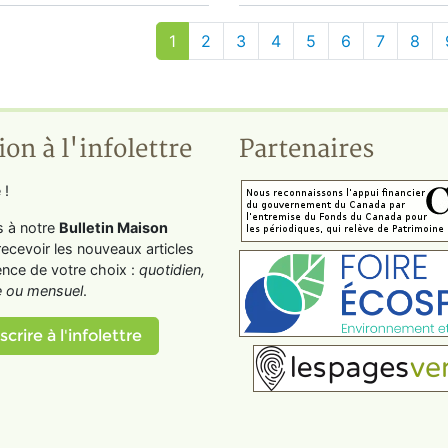
1
2
3
4
5
6
7
8
ion à l'infolettre
Partenaires
 !
s à notre
Bulletin Maison
recevoir les nouveaux articles
ence de votre choix :
quotidien,
 ou mensuel
.
scrire à l'infolettre