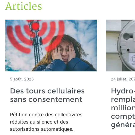
Articles
Accueil
Articles
5 août, 2026
24 juillet, 20
Des tours cellulaires
Hydro
sans consentement
rempla
millio
Pétition contre des collectivités
compte
réduites au silence et des
généra
autorisations automatiques.