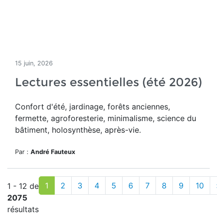
15 juin, 2026
Lectures essentielles (été 2026)
Confort d'été, jardinage, forêts anciennes,
fermette, agroforesterie, minimalisme, science du
bâtiment, holosynthèse, après-vie.
Par :
André Fauteux
1
2
3
4
5
6
7
8
9
10
1 - 12 de
2075
résultats