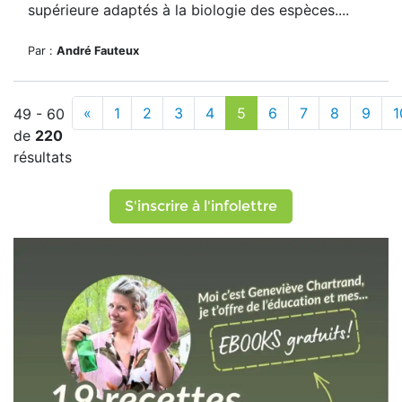
supérieure adaptés à la biologie des espèces....
Par :
André Fauteux
«
1
2
3
4
5
6
7
8
9
1
49 - 60
de
220
résultats
S'inscrire à l'infolettre