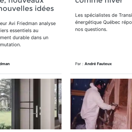
e, nouveaux
comme hiver
 nouvelles idées
Les spécialistes de Transi
énergétique Québec répo
eur Avi Friedman analyse
nos questions.
liers essentiels au
ment durable dans un
mutation.
edman
Par :
André Fauteux