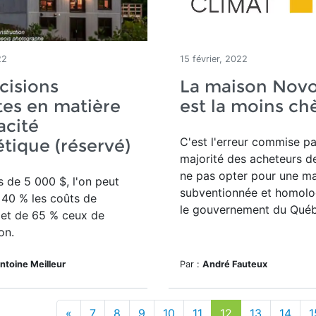
22
15 février, 2022
cisions
La maison Novo
es en matière
est la moins ch
acité
C'est l'erreur commise pa
tique (réservé)
majorité des acheteurs d
ne pas opter pour une m
 de 5 000 $, l'on peut
subventionnée et homolo
 40 % les coûts de
le gouvernement du Québ
 et de 65 % ceux de
on.
toine Meilleur
Par :
André Fauteux
«
7
8
9
10
11
12
13
14
1