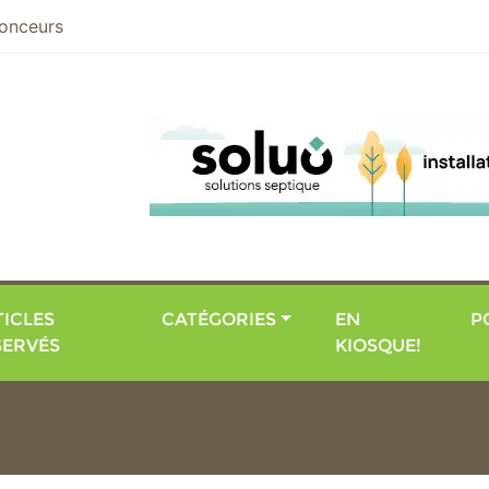
nier
onceurs
ICLES
CATÉGORIES
EN
P
SERVÉS
KIOSQUE!