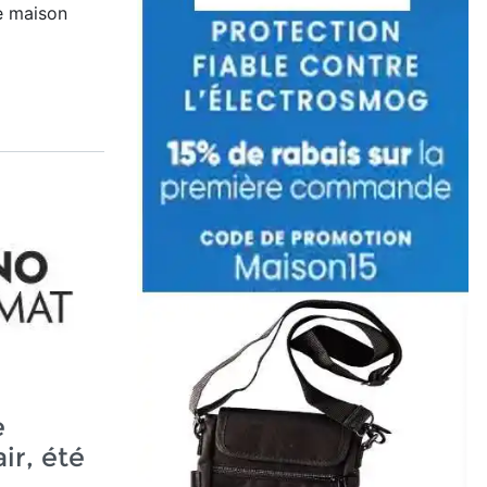
e maison
e
air, été