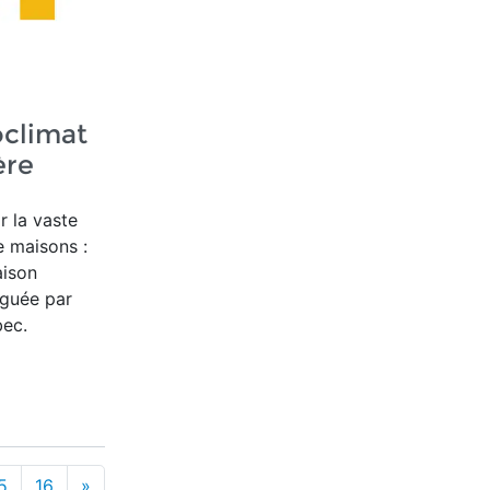
climat
ère
r la vaste
e maisons :
aison
guée par
ec.
5
16
»