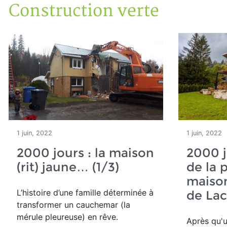
Construction verte
Accueil
Articles
Construction verte
1 juin, 2022
1 juin, 2022
2000 jours : la maison
2000 jo
(rit) jaune… (1/3)
de la 
maison
L’
histoire d’une famille déterminée
à
de Lac
transformer un cauchemar (la
mérule pleureuse) en rêve.
Après qu'