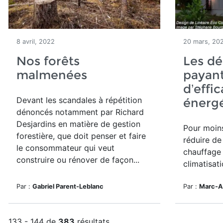
8 avril, 2022
20 mars, 20
Nos forêts
Les dé
malmenées
payant
d’effic
Devant les scandales à répétition
énergé
dénoncés notamment par Richard
Desjardins en matière de gestion
Pour moins
forestière, que doit penser et faire
réduire de
le consommateur qui veut
chauffage
construire ou rénover de façon...
climatisati
Par :
Gabriel Parent-Leblanc
Par :
Marc-An
133 - 144 de
383
résultats