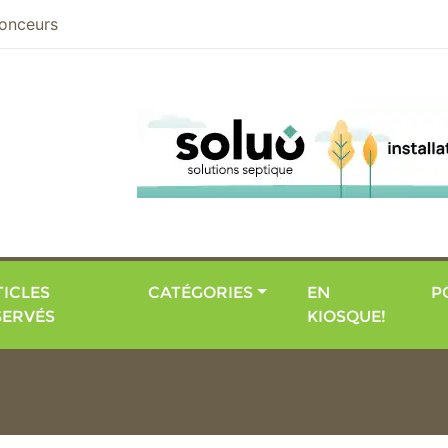
nier
onceurs
ICLES
CATÉGORIES
EN
P
SERVÉS
KIOSQUE!