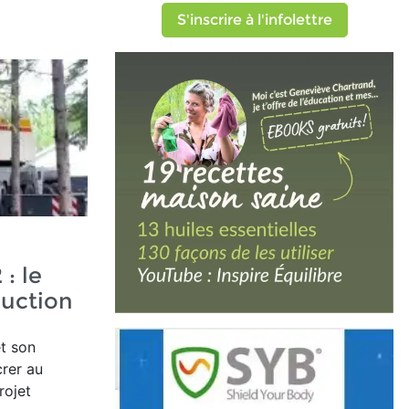
S'inscrire à l'infolettre
 : le
uction
et son
crer au
rojet