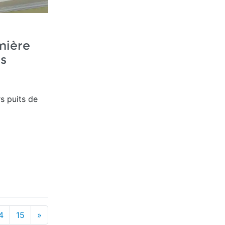
mière
as
rs puits de
4
15
»