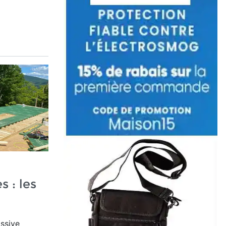
 : les
ssive