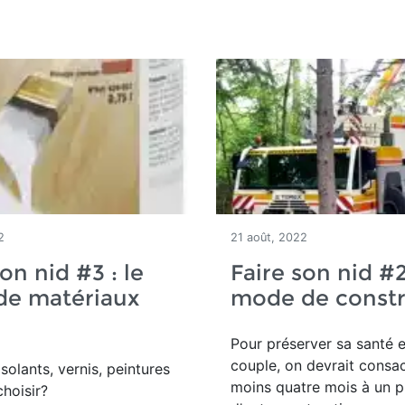
2
21 août, 2022
on nid #3 : le
Faire son nid #2
de matériaux
mode de constr
Pour préserver sa santé 
couple, on devrait consa
solants, vernis, peintures
moins quatre mois à un p
choisir?