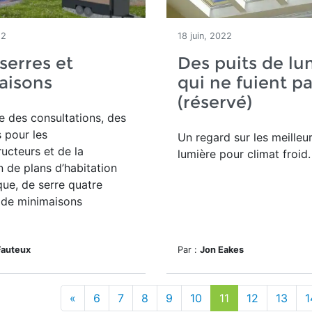
22
18 juin, 2022
 serres et
Des puits de lu
aisons
qui ne fuient p
(réservé)
e des consultations, des
 pour les
Un regard sur les meilleu
ucteurs et de la
lumière pour climat froid.
 de plans d’habitation
que, de serre quatre
 de minimaisons
Fauteux
Par :
Jon Eakes
«
6
7
8
9
10
11
12
13
1