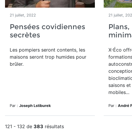
21 juillet, 2022
21 juillet, 20
Pensées covidiennes
Plans,
secrètes
minim
Les pompiers seront contents, les
X-Éco offr
maisons seront trop humides pour
formations
brûler.
autoconstr
conception
bioclimati
saisons et
mobiles...
Par :
Joseph Lstiburek
Par :
André 
121 - 132 de
383
résultats