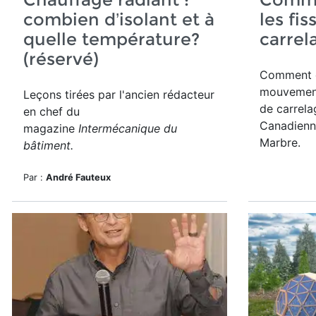
combien d’isolant et à
les fi
quelle température?
carrel
(réservé)
Comment c
mouvement 
Leçons tirées par l'ancien rédacteur
de carrelag
en chef du
Canadienne
magazine
Intermécanique du
Marbre.
bâtiment.
Par :
André Fauteux