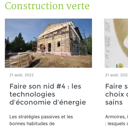
Construction verte
Accueil
Articles
Construction verte
21 août, 2022
21 août, 202
Faire son nid #4 : les
Faire s
technologies
choix 
d'économie d'énergie
sains
Les stratégies passives et les
Armoires, i
bonnes habitudes de
: lesquels 