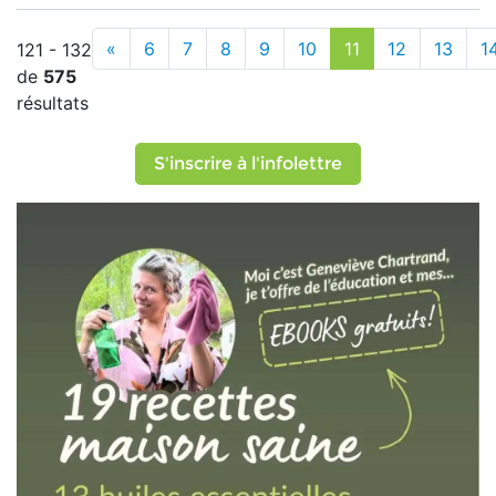
«
6
7
8
9
10
11
12
13
1
121 - 132
de
575
résultats
S'inscrire à l'infolettre