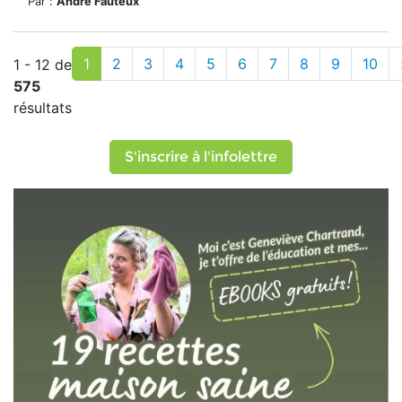
Par :
André Fauteux
1
2
3
4
5
6
7
8
9
10
1 - 12 de
575
résultats
S'inscrire à l'infolettre