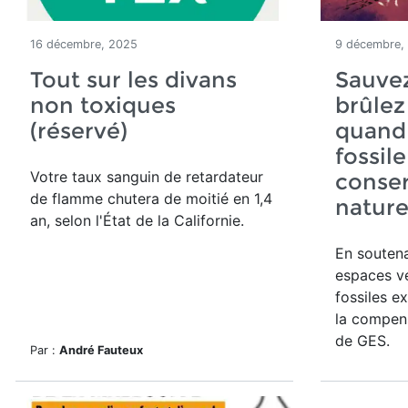
16 décembre, 2025
9 décembre,
Tout sur les divans
Sauvez
non toxiques
brûlez
(réservé)
quand 
fossile
Votre taux sanguin de retardateur
conser
de flamme chutera de moitié en 1,4
natur
an, selon l'État de la Californie.
En soutena
espaces ve
fossiles e
la compens
de GES.
Par :
André Fauteux