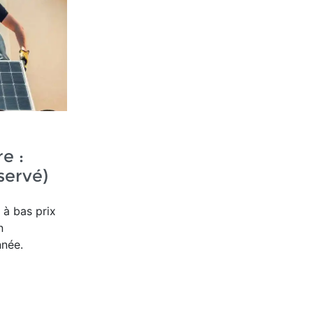
re :
servé)
 à bas prix
n
nnée.