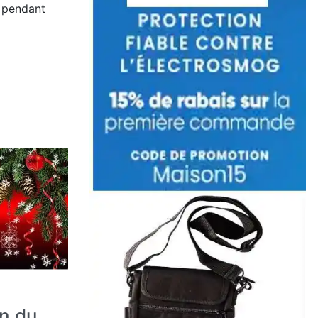
t pendant
on du