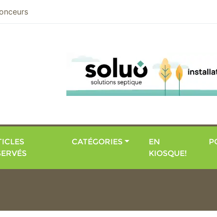
nier
onceurs
ICLES
CATÉGORIES
EN
P
SERVÉS
KIOSQUE!