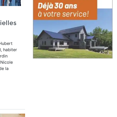
ielles
 Hubert
, habiter
ardin
 Nicole
de la