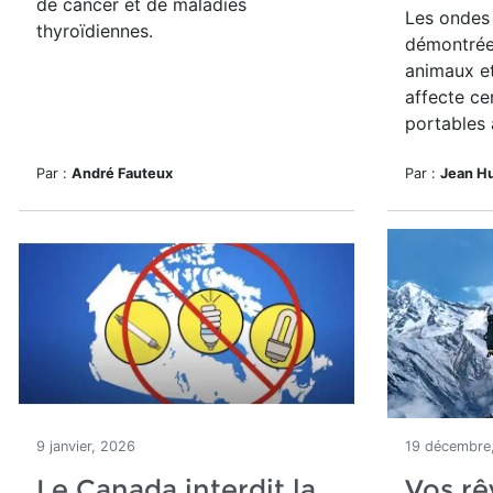
de cancer et de maladies
Les ondes 
thyroïdiennes.
démontrée
animaux e
affecte cer
portables à
Par :
André Fauteux
Par :
Jean H
9 janvier, 2026
19 décembre
Le Canada interdit la
Vos rê