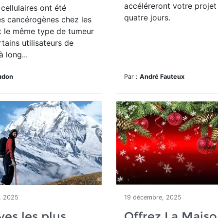
accéléreront votre proje
cellulaires ont été
quatre jours.
s cancérogènes chez les
t le même type de tumeur
tains utilisateurs de
 long...
udon
Par :
André Fauteux
, 2025
19 décembre, 2025
ves les plus
Offrez La Mais