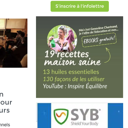
S'inscrire à l'infolettre
n
pour
eurs
nnels