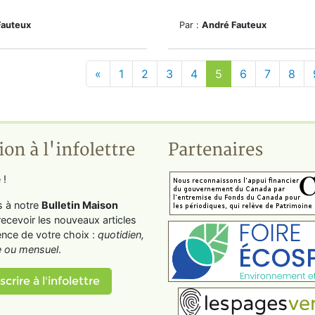
Fauteux
Par :
André Fauteux
«
1
2
3
4
5
6
7
8
ion à l'infolettre
Partenaires
 !
s à notre
Bulletin Maison
recevoir les nouveaux articles
ence de votre choix :
quotidien,
 ou mensuel
.
scrire à l'infolettre