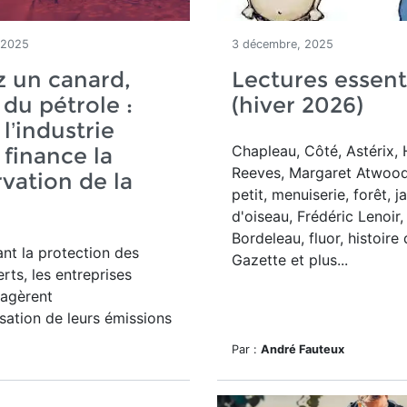
 2025
3 décembre, 2025
 un canard,
Lectures essent
 du pétrole :
(hiver 2026)
l’industrie
Chapleau, Côté, Astérix,
 finance la
Reeves, Margaret Atwood
vation de la
petit, menuiserie, forêt, j
e
d'oiseau, Frédéric Lenoir,
Bordeleau, fluor, histoire 
nt la protection des
Gazette et plus...
rts, les entreprises
xagèrent
ation de leurs émissions
Par :
André Fauteux