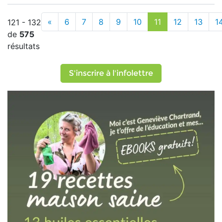
«
6
7
8
9
10
11
12
13
1
121 - 132
de
575
résultats
S'inscrire à l'infolettre