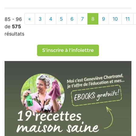
«
3
4
5
6
7
8
9
10
11
85 - 96
de
575
résultats
S'inscrire à l'infolettre