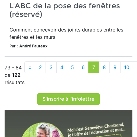
L'ABC de la pose des fenêtres
(réservé)
Comment concevoir des joints durables entre les
fenêtres et les murs.
Par :
André Fauteux
«
2
3
4
5
6
7
8
9
10
73 - 84
de
122
résultats
S'inscrire à l'infolettre