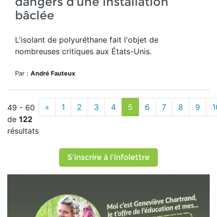
dangers d’une installation
bâclée
L'isolant de polyuréthane fait l'objet de
nombreuses critiques aux États-Unis.
Par :
André Fauteux
«
1
2
3
4
5
6
7
8
9
1
49 - 60
de
122
résultats
S'inscrire à l'infolettre