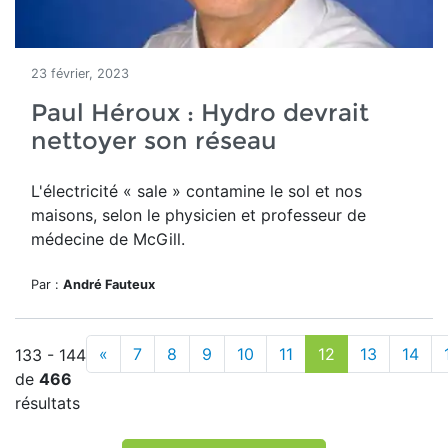
23 février, 2023
Paul Héroux : Hydro devrait
nettoyer son réseau
L'électricité « sale » contamine le sol et nos
maisons, selon le physicien et professeur de
médecine de McGill.
Par :
André Fauteux
«
7
8
9
10
11
12
13
14
133 - 144
de
466
résultats