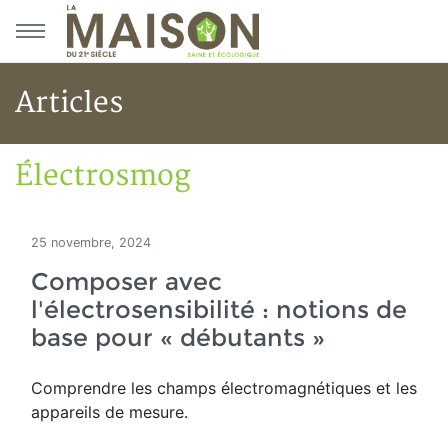
Aller au menu principal
Aller au contenu principal
Articles
Électrosmog
Accueil
Articles
Maisons saines
Électrosmog
25 novembre, 2024
Composer avec
l'électrosensibilité : notions de
base pour « débutants »
Comprendre les champs électromagnétiques et les
appareils de mesure.