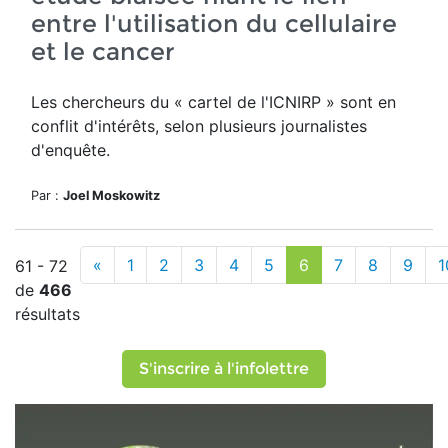
entre l'utilisation du cellulaire
et le cancer
Les chercheurs du « cartel de l'ICNIRP » sont en
conflit d'intérêts, selon plusieurs journalistes
d'enquête.
Par :
Joel Moskowitz
«
1
2
3
4
5
6
7
8
9
1
61 - 72
de
466
résultats
S'inscrire à l'infolettre