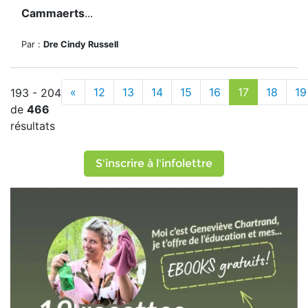
Cammaerts
...
Par :
Dre Cindy Russell
«
12
13
14
15
16
17
18
19
193 - 204
de
466
résultats
S'inscrire à l'infolettre