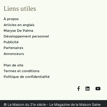
Liens utiles
À propos
Articles en anglais
Maryse De Palma
Développement personnel
Publicité
Partenaires
Annonceurs
Plan de site
Termes et conditions
Politique de confidentialité
Facebook
LinkedIn
You
© La Maison du 21e siècle - Le Magazine de la Maison Saine