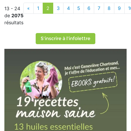
«
1
2
3
4
5
6
7
8
9
1
13 - 24
de
2075
résultats
S'inscrire à l'infolettre