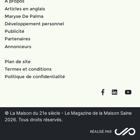
À propos
Articles en anglais
Maryse De Palma
Développement personnel
Publicité
Partenaires
Annonceurs
Plan de site
Termes et conditions
Politique de confidentialité
Facebook
LinkedIn
You
© La Maison du 21e siècle - Le Magazine de la Maison Saine
2026. Tous droits réservés.
RÉALISÉ PAR