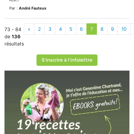
Par :
André Fauteux
«
2
3
4
5
6
7
8
9
10
73 - 84
de
136
résultats
S'inscrire à l'infolettre