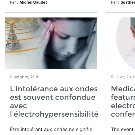
Par :
Michel Gaudet
Par :
Sosthè
9 octobre, 2019
5 juillet, 201
L’intolérance aux ondes
Medica
est souvent confondue
featu
avec
electr
l’électrohypersensibilité
confe
Être intolérant aux ondes ne signifie
The event 