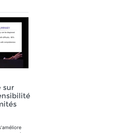
 sur
nsibilité
mités
s'améliore