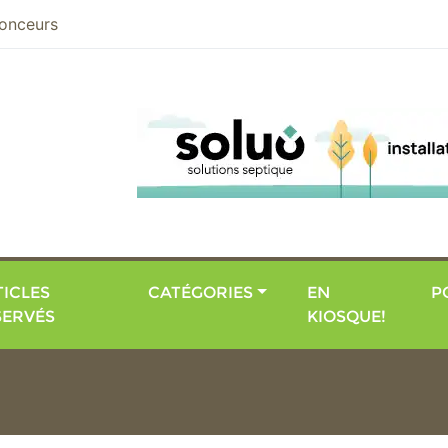
nier
onceurs
ICLES
CATÉGORIES
EN
P
SERVÉS
KIOSQUE!