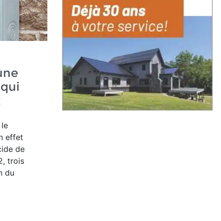
une
 qui
x
le
n effet
cide de
, trois
n du