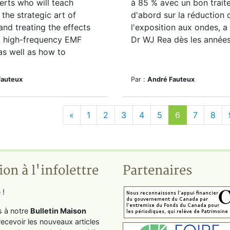
erts who will teach
à 85 % avec un bon trait
 the strategic art of
d'abord sur la réduction 
and treating the effects
l'exposition aux ondes, 
d high-frequency EMF
Dr WJ Rea dès les années
 as well as how to
Fauteux
Par :
André Fauteux
«
1
2
3
4
5
6
7
8
ion à l'infolettre
Partenaires
 !
s à notre
Bulletin Maison
recevoir les nouveaux articles