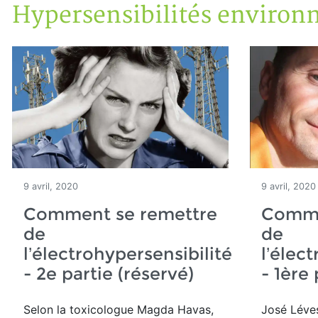
Hypersensibilités environ
Accueil
Articles
Hypersensibilités environnementales
9 avril, 2020
9 avril, 2020
Comment se remettre
Comme
de
de
l’électrohypersensibilité
l’élec
- 2e partie (réservé)
- 1ère 
Selon la toxicologue Magda Havas,
José Léve