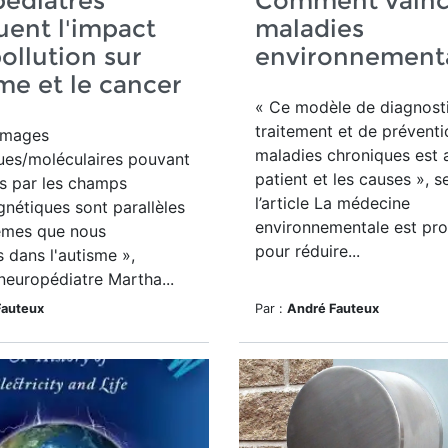
édiatres
Comment vaincr
uent l'impact
maladies
pollution sur
environnement
sme et le cancer
« Ce modèle de diagnosti
traitement et de prévent
mmages
maladies chroniques est a
ues/moléculaires pouvant
patient et les causes », s
s par les champs
l’article La médecine
nétiques sont parallèles
environnementale est pr
èmes que nous
pour réduire...
 dans l'autisme »,
 neuropédiatre Martha...
Fauteux
Par :
André Fauteux