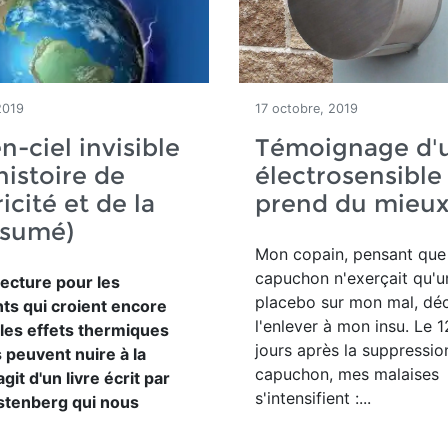
2019
17 octobre, 2019
n-ciel invisible
Témoignage d'
histoire de
électrosensible
ricité et de la
prend du mieu
ésumé)
Mon copain, pensant que 
capuchon n'exerçait qu'u
lecture pour les
placebo sur mon mal, dé
nts qui croient encore
l'enlever à mon insu. Le 12
 les effets thermiques
jours après la suppressio
 peuvent nuire à la
capuchon, mes malaises
'agit d'un livre écrit par
s'intensifient :...
rstenberg qui nous