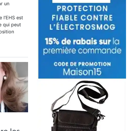
r un
e l’EHS est
 qui peut
osition