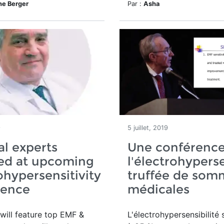
ne Berger
Par :
Asha
9
5 juillet, 2019
l experts
Une conférence
red at upcoming
l'électrohyperse
ohypersensitivity
truffée de som
rence
médicales
will feature top EMF &
L'électrohypersensibilité 