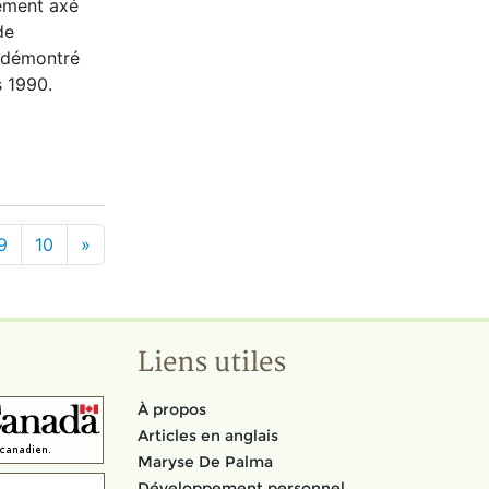
ement axé
de
a démontré
 1990.
9
10
»
Liens utiles
À propos
Articles en anglais
Maryse De Palma
Développement personnel