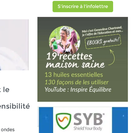
S'inscrire à l'infolettre
 le
nsibilité
x ondes