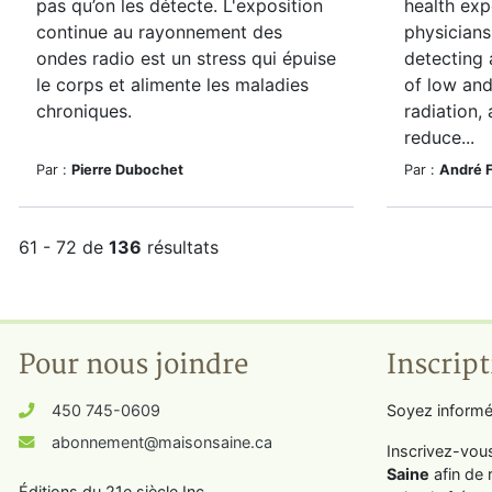
pas qu’on les détecte. L'exposition
health exp
continue au rayonnement des
physicians
ondes radio est un stress qui épuise
detecting 
le corps et alimente les maladies
of low an
chroniques.
radiation,
reduce...
Par :
Pierre Dubochet
Par :
André 
61 - 72 de
136
résultats
Pour nous joindre
Inscript
450 745-0609
Soyez informé
abonnement@maisonsaine.ca
Inscrivez-vou
Saine
afin de 
Éditions du 21e siècle Inc.