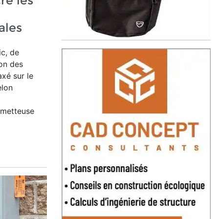
e les
ales
c, de
ion des
xé sur le
elon
ometteuse