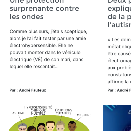
Une protection
Deux p
surprenante contre
expliq
les ondes
de la 
l'auti
Comme plusieurs, j’étais sceptique,
alors je l’ai fait tester par une amie
« Les do
électrohypersensible. Elle ne
métaboliq
pouvait monter dans le véhicule
être causé
électrique (VÉ) de son mari, dans
électromag
lequel elle ressentait...
aux probl
constatons
affirme la
Par :
André Fauteux
Par :
André 