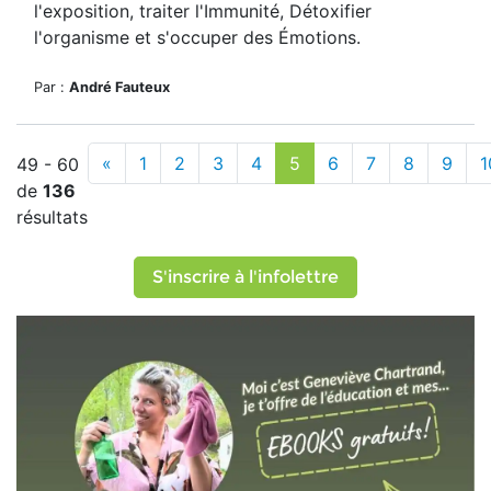
l'exposition, traiter l'Immunité, Détoxifier
l'organisme et s'occuper des Émotions.
Par :
André Fauteux
«
1
2
3
4
5
6
7
8
9
1
49 - 60
de
136
résultats
S'inscrire à l'infolettre