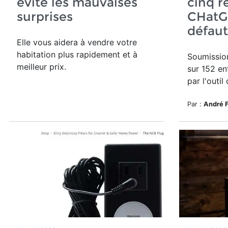
évite les mauvaises
cinq r
surprises
CHatG
défaut
Elle vous aidera à vendre votre
habitation plus rapidement et à
Soumissio
meilleur prix.
sur 152 en
par
l'outil
Par :
André 