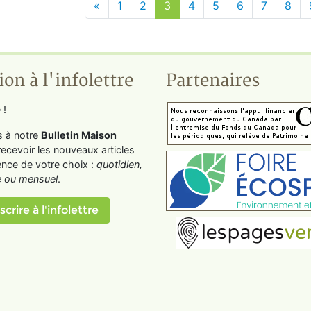
«
1
2
3
4
5
6
7
8
ion à l'infolettre
Partenaires
 !
s à notre
Bulletin Maison
recevoir les nouveaux articles
ence de votre choix :
quotidien,
 ou mensuel
.
scrire à l'infolettre