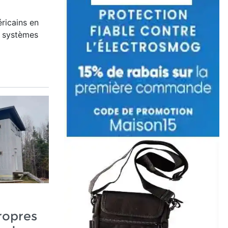
ricains en
ts systèmes
ropres