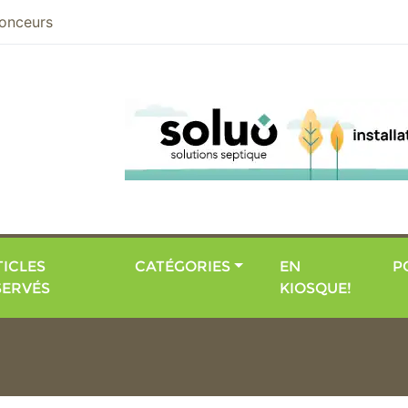
nier
onceurs
ICLES
CATÉGORIES
EN
P
SERVÉS
KIOSQUE!