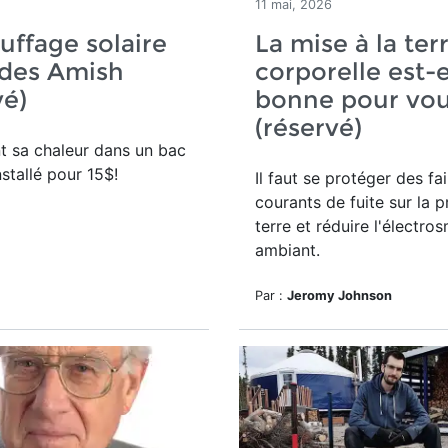
11 mai, 2026
uffage solaire
La mise à la ter
 des Amish
corporelle est-e
vé)
bonne pour vou
(réservé)
nt sa chaleur dans un bac
nstallé pour 15$!
Il faut se protéger des
fai
courants de fuite sur la p
terre et réduire l'électro
ambiant.
Par :
Jeromy Johnson