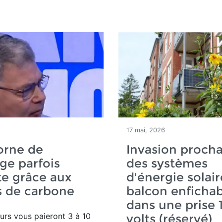
17 mai, 2026
orne de
Invasion proch
ge parfois
des systèmes
te grâce aux
d'énergie solai
s de carbone
balcon enfichab
dans une prise 
urs vous paieront 3 à 10
volts (réservé)