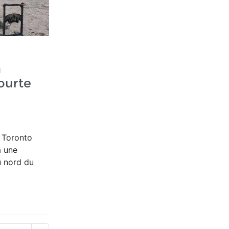
a
ourte
é Toronto
à une
u nord du