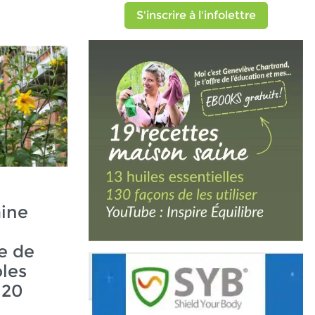
S'inscrire à l'infolettre
aine
re de
les
120