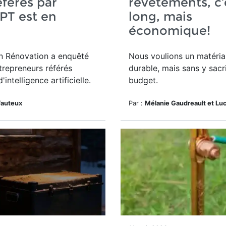
éférés par
revêtements, c’
PT est en
long, mais
économique!
n Rénovation a
enquêté
Nous voulions un matéria
trepreneurs référés
durable, mais sans y sacri
 d'intelligence artificielle.
budget.
Fauteux
Par :
Mélanie Gaudreault et Lu