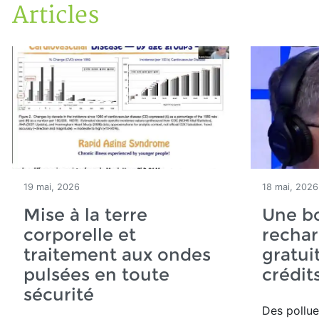
Articles
Accueil
Articles
19 mai, 2026
18 mai, 2026
Mise à la terre
Une b
corporelle et
rechar
traitement aux ondes
gratui
pulsées en toute
crédit
sécurité
Des pollue