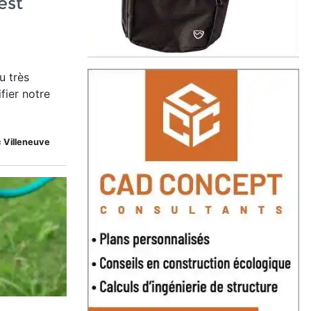
est
u très
fier notre
c Villeneuve