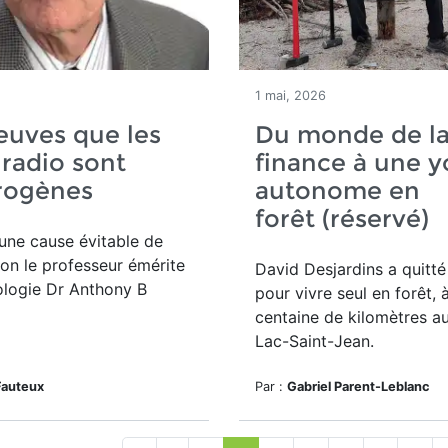
1 mai, 2026
euves que les
Du monde de l
radio sont
finance à une y
rogènes
autonome en
forêt (réservé)
 une cause évitable de
lon le professeur émérite
David Desjardins a quitt
ologie Dr Anthony B
pour vivre seul en forêt,
centaine de kilomètres a
Lac-Saint-Jean.
Fauteux
Par :
Gabriel Parent-Leblanc