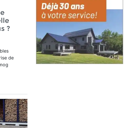
re
lle
s ?
bles
rise de
smog