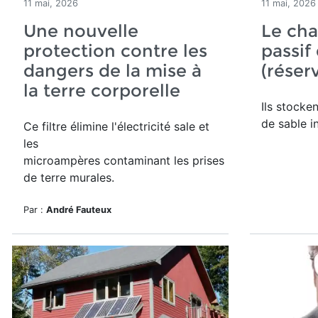
11 mai, 2026
11 mai, 2026
Une nouvelle
Le cha
protection contre les
passif
dangers de la mise à
(réser
la terre corporelle
Ils stocke
de sable i
Ce filtre élimine l'électricité sale et
les
microampères contaminant les prises
de terre murales.
Par :
André Fauteux