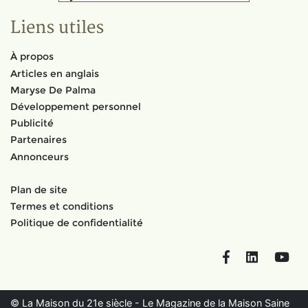
Liens utiles
À propos
Articles en anglais
Maryse De Palma
Développement personnel
Publicité
Partenaires
Annonceurs
Plan de site
Termes et conditions
Politique de confidentialité
Facebook
LinkedIn
You
© La Maison du 21e siècle - Le Magazine de la Maison Saine