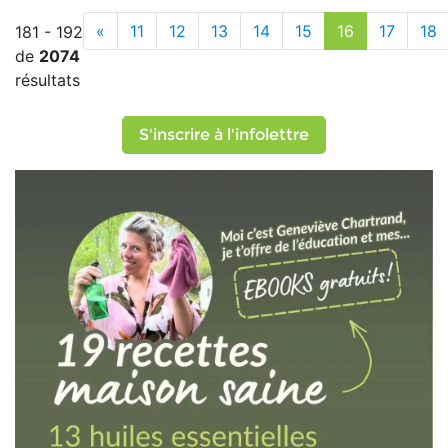
«
11
12
13
14
15
16
17
18
181 - 192
de
2074
résultats
S'inscrire à l'infolettre