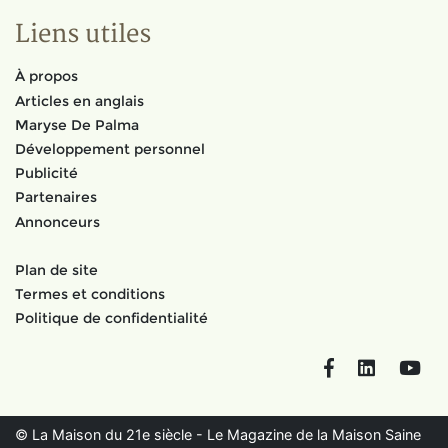
Liens utiles
À propos
Articles en anglais
Maryse De Palma
Développement personnel
Publicité
Partenaires
Annonceurs
Plan de site
Termes et conditions
Politique de confidentialité
Facebook
LinkedIn
You
© La Maison du 21e siècle - Le Magazine de la Maison Saine