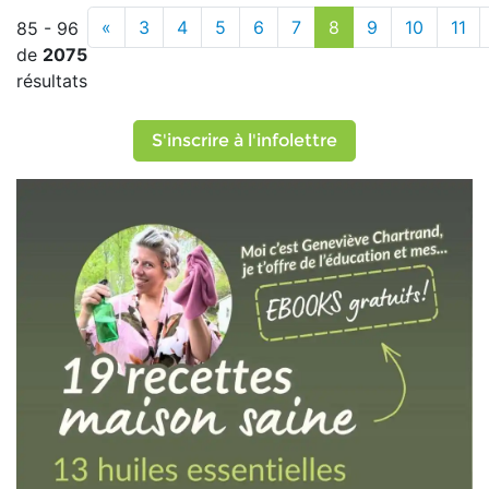
«
3
4
5
6
7
8
9
10
11
85 - 96
de
2075
résultats
S'inscrire à l'infolettre