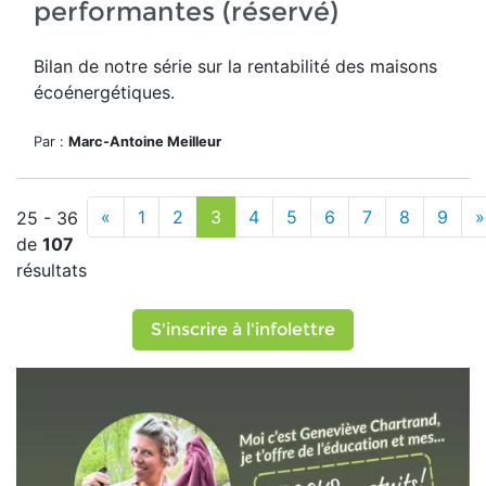
performantes (réservé)
Bilan de notre série sur la rentabilité des maisons
écoénergétiques.
Par :
Marc-Antoine Meilleur
«
1
2
3
4
5
6
7
8
9
»
25 - 36
de
107
résultats
S'inscrire à l'infolettre