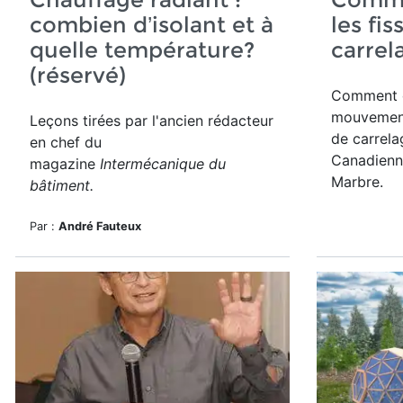
combien d’isolant et à
les fi
quelle température?
carrel
(réservé)
Comment c
mouvement 
Leçons tirées par l'ancien rédacteur
de carrelag
en chef du
Canadienne
magazine
Intermécanique du
Marbre.
bâtiment.
Par :
André Fauteux