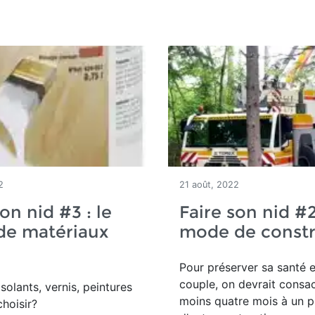
2
21 août, 2022
on nid #3 : le
Faire son nid #2
de matériaux
mode de constr
Pour préserver sa santé 
couple, on devrait consa
solants, vernis, peintures
moins quatre mois à un p
choisir?