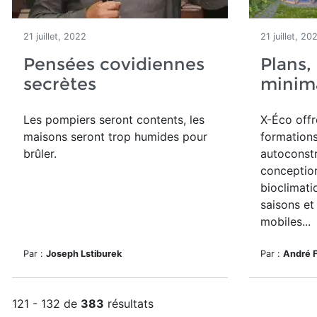
21 juillet, 2022
21 juillet, 20
Pensées covidiennes
Plans,
secrètes
minim
Les pompiers seront contents, les
X-Éco offr
maisons seront trop humides pour
formations
brûler.
autoconstr
conception
bioclimati
saisons et
mobiles...
Par :
Joseph Lstiburek
Par :
André 
121 - 132 de
383
résultats