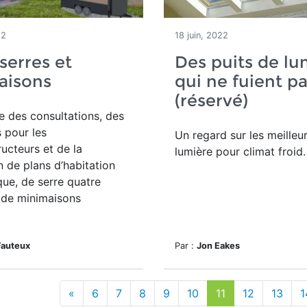
22
18 juin, 2022
 serres et
Des puits de lu
aisons
qui ne fuient p
(réservé)
e des consultations, des
 pour les
Un regard sur les meilleu
ucteurs et de la
lumière pour climat froid.
 de plans d’habitation
que, de serre quatre
 de minimaisons
Fauteux
Par :
Jon Eakes
«
6
7
8
9
10
11
12
13
1