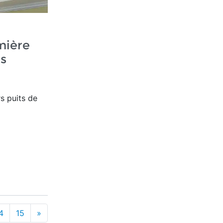
mière
as
rs puits de
4
15
»