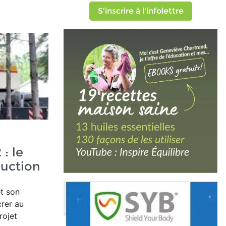
S'inscrire à l'infolettre
 : le
uction
et son
crer au
rojet