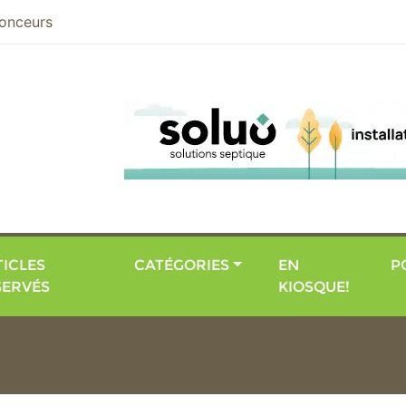
nier
onceurs
ICLES
CATÉGORIES
EN
P
SERVÉS
KIOSQUE!