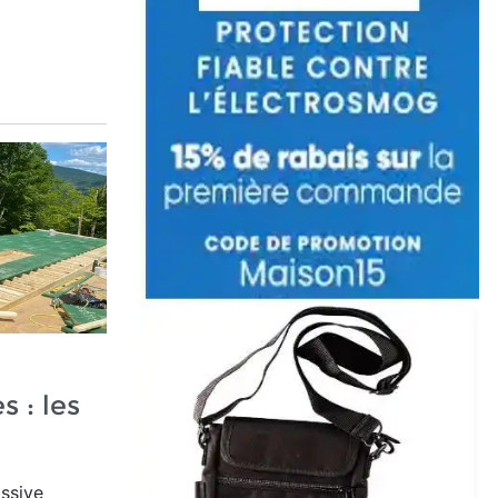
 : les
ssive