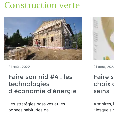
Construction verte
Accueil
Articles
Construction verte
21 août, 2022
21 août, 202
Faire son nid #4 : les
Faire s
technologies
choix 
d'économie d'énergie
sains
Les stratégies passives et les
Armoires, i
bonnes habitudes de
: lesquels 