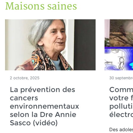
Maisons saines
Accueil
Articles
Maisons saines
2 octobre, 2025
30 septembr
La prévention des
Comme
cancers
votre 
environnementaux
pollut
selon la Dre Annie
élect
Sasco (vidéo)
Des adoles