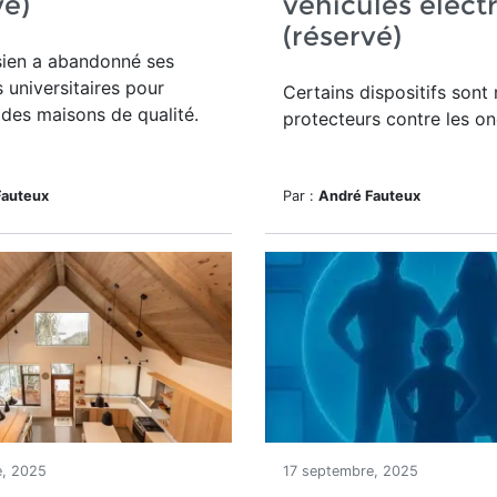
vé)
véhicules élect
(réservé)
ien a abandonné ses
s universitaires pour
Certains dispositifs sont
 des maisons de qualité.
protecteurs contre les on
Fauteux
Par :
André Fauteux
e, 2025
17 septembre, 2025