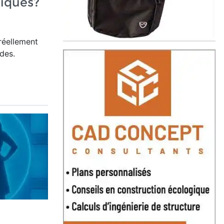
riques?
 réellement
des.