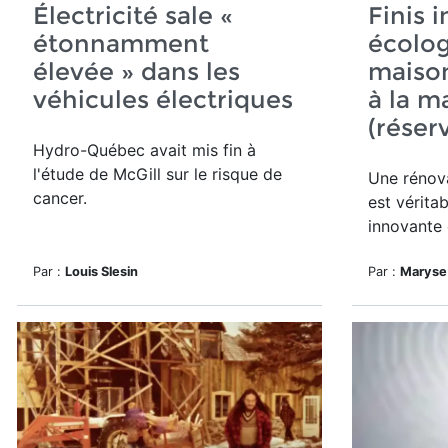
Électricité sale «
Finis i
étonnamment
écolog
élevée » dans les
maiso
véhicules électriques
à la m
(réser
Hydro-Québec avait mis fin à
l'étude de McGill sur le risque de
Une rénova
cancer.
est véritab
innovante 
Par :
Louis Slesin
Par :
Maryse