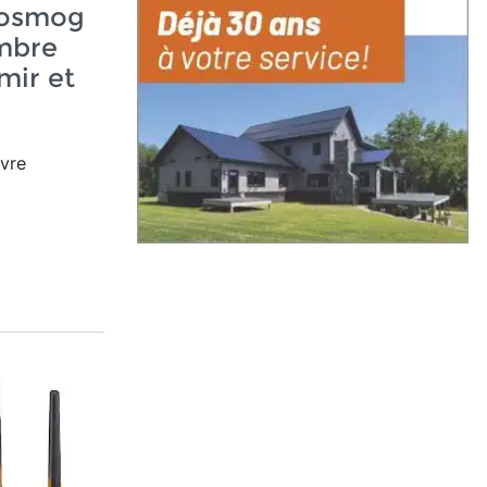
trosmog
mbre
mir et
ivre