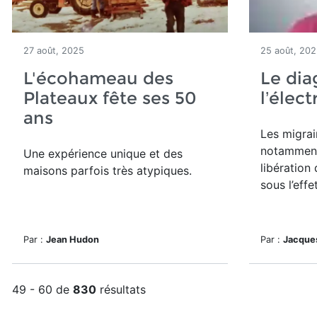
27 août, 2025
25 août, 20
L'écohameau des
Le dia
Plateaux fête ses 50
l’élec
ans
Les migrai
notamment
Une expérience unique et des
libération
maisons parfois très atypiques.
sous l’eff
Par :
Jean Hudon
Par :
Jacque
49 - 60 de
830
résultats