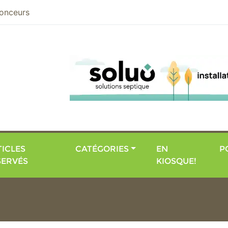
nier
onceurs
ICLES
CATÉGORIES
EN
P
SERVÉS
KIOSQUE!