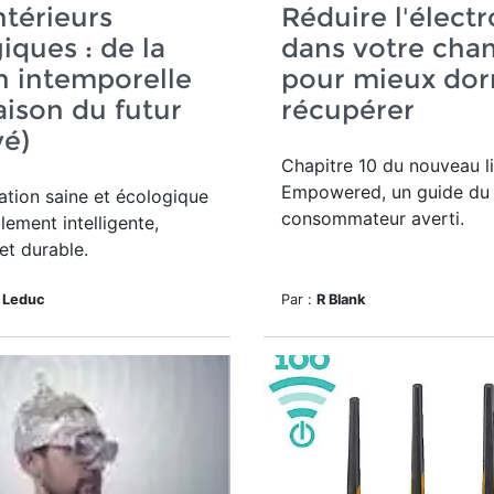
ntérieurs
Réduire l'élec
iques : de la
dans votre cha
n intemporelle
pour mieux dor
aison du futur
récupérer
vé)
Chapitre 10 du nouveau l
Empowered, un guide du
tion saine et écologique
consommateur averti.
lement intelligente,
et durable.
 Leduc
Par :
R Blank