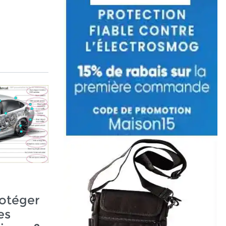
otéger
es