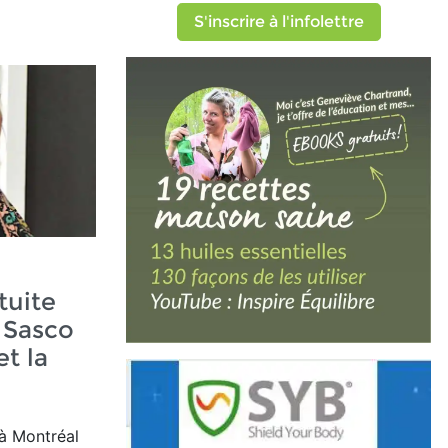
S'inscrire à l'infolettre
tuite
 Sasco
et la
 à Montréal