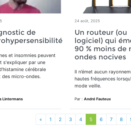
25
24 août, 2025
gnostic de
Un routeur (ou
trohypersensibilité
logiciel) qui ém
90 % moins de 
nes et insomnies peuvent
ondes nocives
 s'expliquer par une
 d’histamine cérébrale
Il n’émet aucun rayonnem
et des micro-ondes.
hautes fréquences lorsqu’
mode veille.
s Lintermans
Par :
André Fauteux
«
1
2
3
4
5
6
7
8