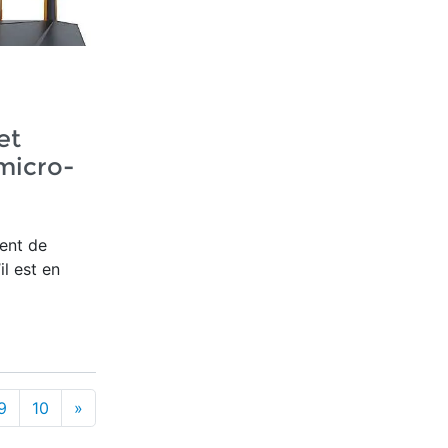
et
micro-
ent de
il est en
9
10
»