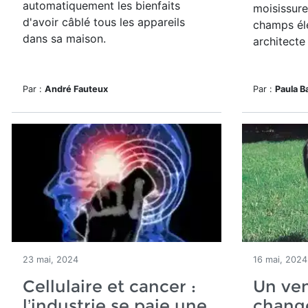
automatiquement les bienfaits
moisissure
d'avoir câblé tous les appareils
champs él
dans sa maison.
architecte 
Par :
André Fauteux
Par :
Paula B
23 mai, 2024
16 mai, 2024
Cellulaire et cancer :
Un ve
l’industrie se paie une
chang