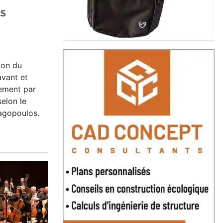
s
tion du
avant et
tement par
elon le
nagopoulos.