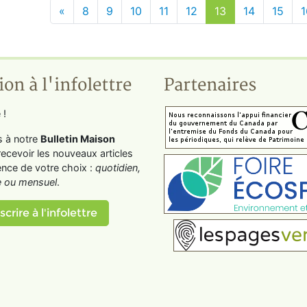
«
8
9
10
11
12
13
14
15
1
ion à l'infolettre
Partenaires
 !
s à notre
Bulletin Maison
recevoir les nouveaux articles
ence de votre choix :
quotidien,
 ou mensuel
.
scrire à l'infolettre