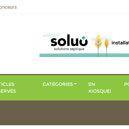
nier
onceurs
ICLES
CATÉGORIES
EN
P
SERVÉS
KIOSQUE!