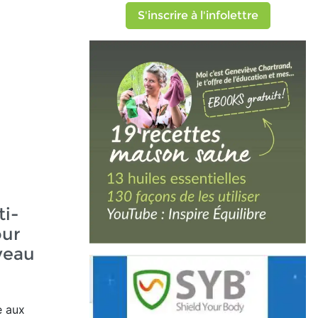
S'inscrire à l'infolettre
ti-
our
veau
e aux