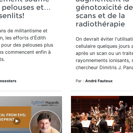
s pelouses et…
génotoxicité de
senlits!
scans et de la
radiothérapie
ns de militantisme et
n, les efforts d'Édith
On devrait éviter l'utilisa
 pour des pelouses plus
cellulaire quelques jours 
es commencent enfin à
après un scan ou un trai
ts.
rayonnements ionisants, s
chercheur Dimitris J. Pa
Smeesters
Par :
André Fauteux