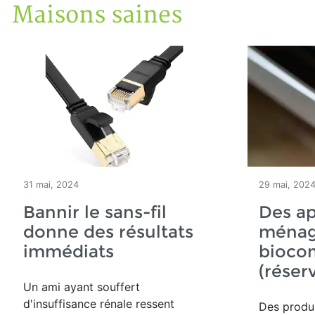
Maisons saines
Accueil
Articles
Maisons saines
31 mai, 2024
29 mai, 202
Bannir le sans-fil
Des ap
donne des résultats
ménag
immédiats
bioco
(réser
Un ami ayant souffert
d'insuffisance rénale ressent
Des produ