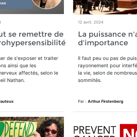
4
12 avril, 2024
t se remettre de
La puissance n'
trohypersensibilité
d'importance
ser de s'exposer et traiter
Il faut peu ou pas de pui
ons ainsi que les
rayonnement pour interfé
erveux affectés, selon le
la vie, selon de nombreu
eil Nathan.
sommités.
Fauteux
Par :
Arthur Firstenberg