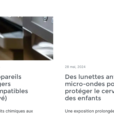
4
28 mai, 2024
pareils
Des lunettes an
ers
micro-ondes p
mpatibles
protéger le cer
vé)
des enfants
its chimiques aux
Une exposition prolongé