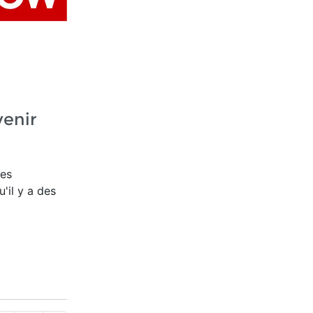
venir
nes
'il y a des