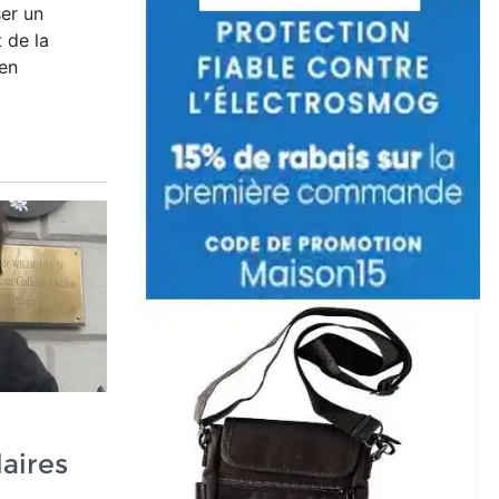
er un
 de la
en
laires