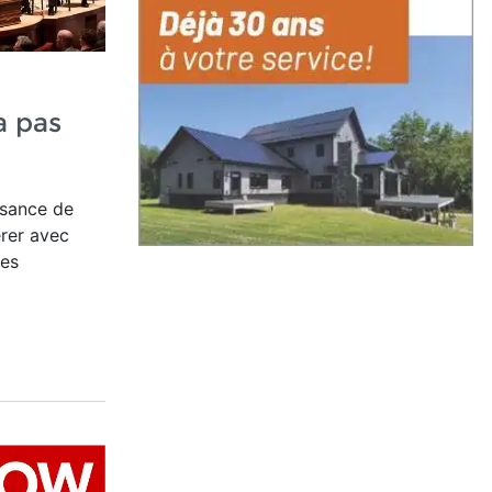
a pas
ssance de
rer avec
ses