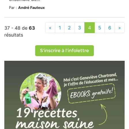
Par :
André Fauteux
«
1
2
3
4
5
6
»
37 - 48 de
63
résultats
S'inscrire à l'infolettre