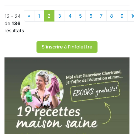
«
1
2
3
4
5
6
7
8
9
1
13 - 24
de
136
résultats
S'inscrire à l'infolettre