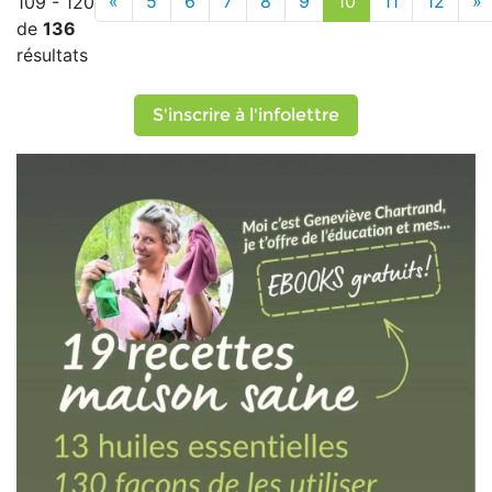
«
5
6
7
8
9
10
11
12
»
109 - 120
de
136
résultats
S'inscrire à l'infolettre