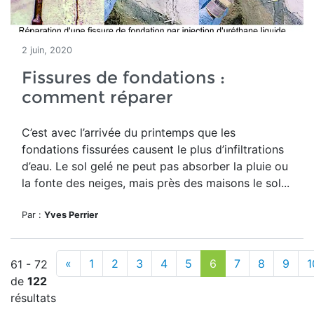
2 juin, 2020
Fissures de fondations :
comment réparer
C’est avec l’arrivée du printemps que les
fondations fissurées causent le plus d’infiltrations
d’eau. Le sol gelé ne peut pas absorber la pluie ou
la fonte des neiges, mais près des maisons le sol...
Par :
Yves Perrier
«
1
2
3
4
5
6
7
8
9
1
61 - 72
de
122
résultats