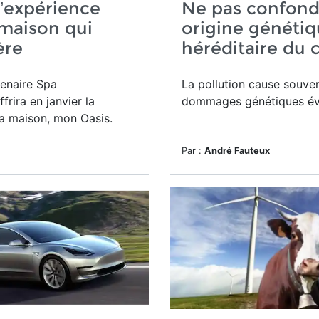
l’expérience
Ne pas confond
maison qui
origine génétiq
ère
héréditaire du 
enaire Spa
La pollution cause souve
frira en janvier la
dommages génétiques évi
a maison, mon Oasis.
Par :
André Fauteux