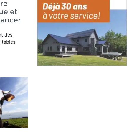
re
ue et
cancer
nt des
tables.