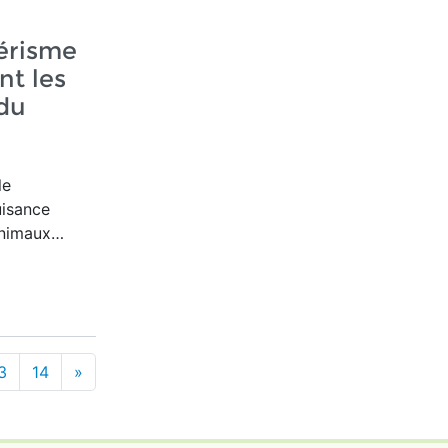
érisme
nt les
 du
le
uisance
animaux…
3
14
»