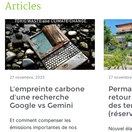
Articles
Accueil
Articles
27 novembre, 2025
27 novembre
L'empreinte carbone
Permac
d'une recherche
retour
Google vs Gemini
des te
(réser
Et comment compenser les
émissions importantes de nos
Nouvel éla