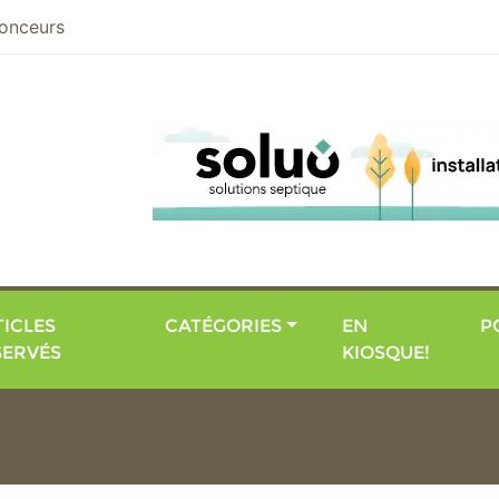
nier
onceurs
ICLES
CATÉGORIES
EN
P
SERVÉS
KIOSQUE!