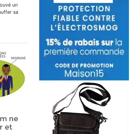
rouvé un
uffer sa
um ne
r et