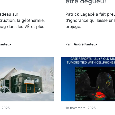
être dégueu!
adeau sur
Patrick Lagacé a fait pre
truction, la géothermie,
d'ignorance qui laisse un
mog dans les VÉ et plus
préjugé.
Fauteux
Par :
André Fauteux
, 2025
18 novembre, 2025