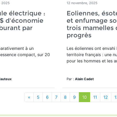
, 2025
12 novembre, 2025
le électrique :
Eoliennes, ésot
 $ d'économie
et enfumage so
burant par
trois mamelles
progrès
arativement à un
Les éoliennes ont envahi 
 essence compact, sur 20
territoire français : une n
pour les hommes et les 
Fauteux
Par :
Alain Cadet
«
5
6
7
8
9
10
11
12
1