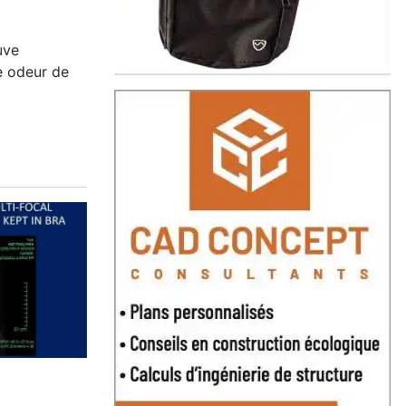
uve
e odeur de