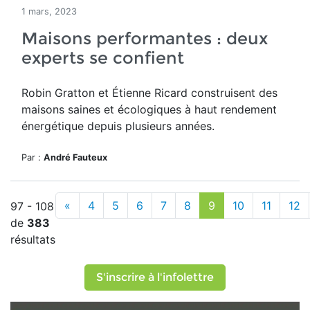
1 mars, 2023
Maisons performantes : deux
experts se confient
Robin Gratton et Étienne Ricard construisent des
maisons saines et écologiques à haut rendement
énergétique depuis plusieurs années.
Par :
André Fauteux
«
4
5
6
7
8
9
10
11
12
97 - 108
de
383
résultats
S'inscrire à l'infolettre