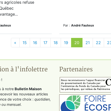
s agricoles refuse
-Québec
vantage...
Fauteux
Par :
André Fauteux
«
15
16
17
18
19
20
21
22
2
ion à l'infolettre
Partenaires
 !
s à notre
Bulletin Maison
recevoir les nouveaux articles
ence de votre choix :
quotidien,
 ou mensuel
.