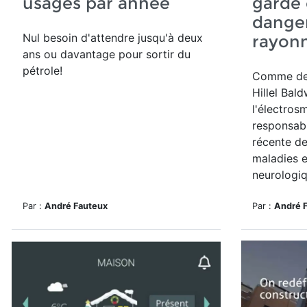
usagés par année
garde 
dange
Nul besoin d'attendre jusqu'à deux
rayonn
ans ou davantage pour sortir du
pétrole!
Comme d
Hillel Bal
l'électros
responsab
récente de
maladies e
neurologiqu
Par :
André Fauteux
Par :
André 