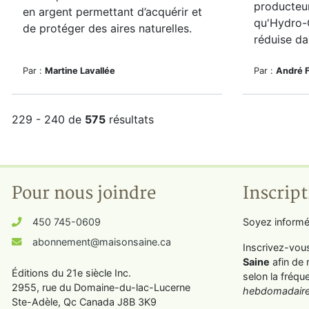
producteur
en argent permettant d’acquérir et
qu'Hydro
de protéger des aires naturelles.
réduise da
Par :
Martine Lavallée
Par :
André 
229 - 240 de
575
résultats
Pour nous joindre
Inscript
450 745-0609
Soyez informé
abonnement@maisonsaine.ca
Inscrivez-vou
Saine
afin de 
Éditions du 21e siècle Inc.
selon la fréqu
2955, rue du Domaine-du-lac-Lucerne
hebdomadaire
Ste-Adèle, Qc Canada J8B 3K9