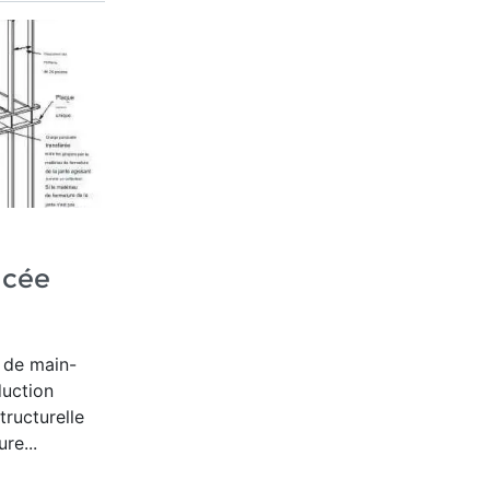
ncée
 de main-
duction
tructurelle
re...