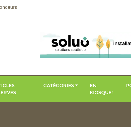
nier
onceurs
ICLES
CATÉGORIES
EN
P
SERVÉS
KIOSQUE!