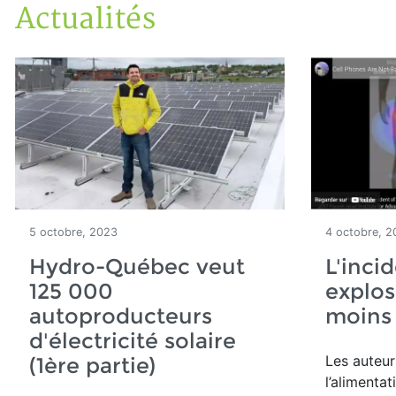
Actualités
Accueil
Articles
Actualités
5 octobre, 2023
4 octobre, 2
Hydro-Québec veut
L'inci
125 000
explos
autoproducteurs
moins 
d'électricité solaire
Les auteur
(1ère partie)
l’alimentat