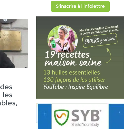
S'inscrire à l'infolettre
ndes
t les
bles,