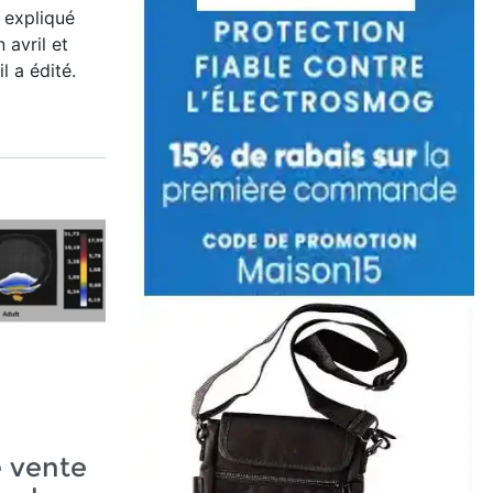
 expliqué
 avril et
l a édité.
e vente