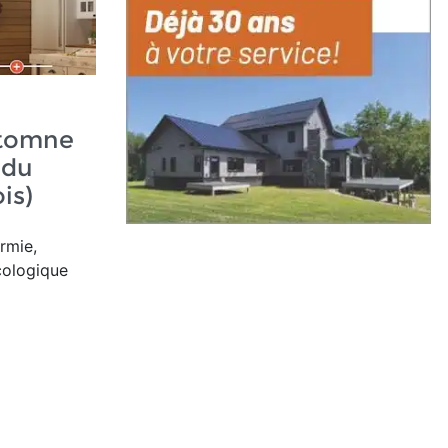
utomne
 du
is)
ermie,
écologique