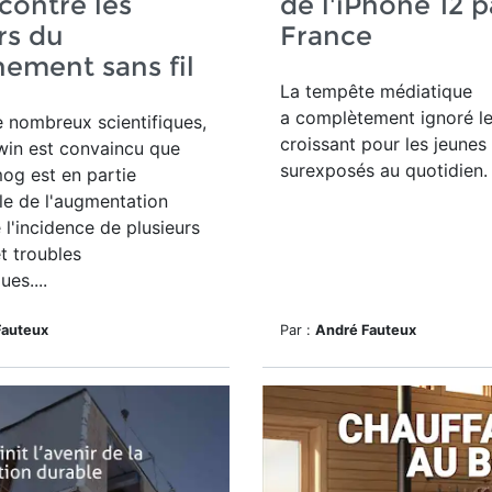
contre les
de l'iPhone 12 p
rs du
France
ement sans fil
La tempête médiatique
a complètement ignoré le
e
nombreux scientifiques,
croissant pour les jeunes
dwin est convaincu que
surexposés au quotidien.
mog est
en partie
le de l'augmentation
 l'incidence de plusieurs
t troubles
es....
Fauteux
Par :
André Fauteux