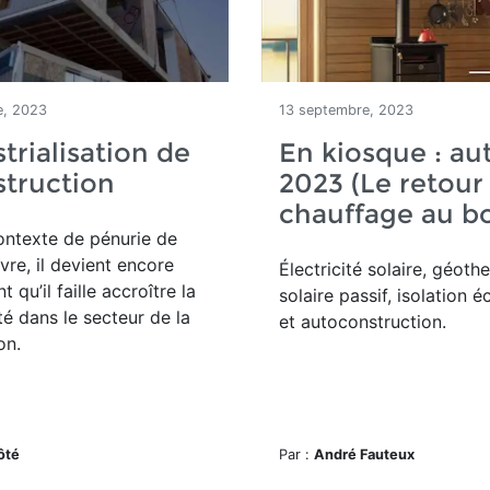
e, 2023
13 septembre, 2023
strialisation de
En kiosque : a
struction
2023 (Le retour
chauffage au bo
ontexte de pénurie de
re, il devient encore
Électricité solaire, géoth
t qu’il faille accroître la
solaire passif, isolation 
té dans le secteur de la
et autoconstruction.
on.
ôté
Par :
André Fauteux