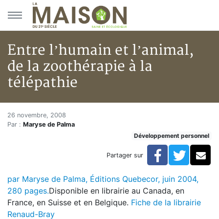
Aller au menu principal
Aller au contenu principal
Entre l’humain et l’animal,
de la zoothérapie à la
télépathie
Entre l’humain et l’animal, de 
Accueil
26 novembre, 2008
Par :
Maryse de Palma
Articles
Développement personnel
Entre l’humain et l’animal, de la zoothérapie à la télép
Facebook
Twitte
Co
Partager sur
par Maryse de Palma, Éditions Quebecor, juin 2004,
280 pages.
Disponible en librairie au Canada, en
France, en Suisse et en Belgique.
Fiche de la librairie
Renaud-Bray