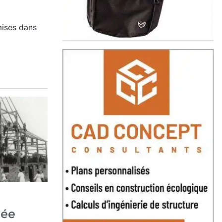
ises dans
vée