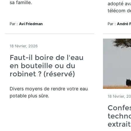
sa famille.
adopté ava
télécom d
Par :
Avi Friedman
Par :
André 
18 février, 2026
Faut-il boire de l'eau
en bouteille ou du
robinet ? (réservé)
Divers moyens de rendre votre eau
potable plus sûre.
18 février, 2
Confes
techno
extrait