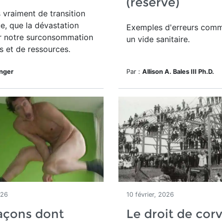
(réservé)
s vraiment de transition
e, que la dévastation
Exemples d'erreurs comm
r notre surconsommation
un vide sanitaire.
s et de ressources.
inger
Par :
Allison A. Bales III Ph.D.
026
10 février, 2026
açons dont
Le droit de cor