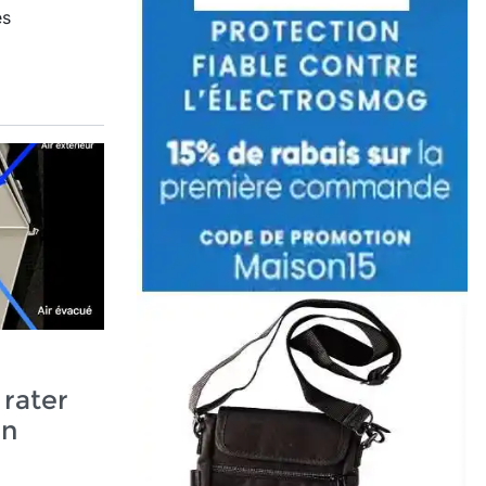
es
rater
un