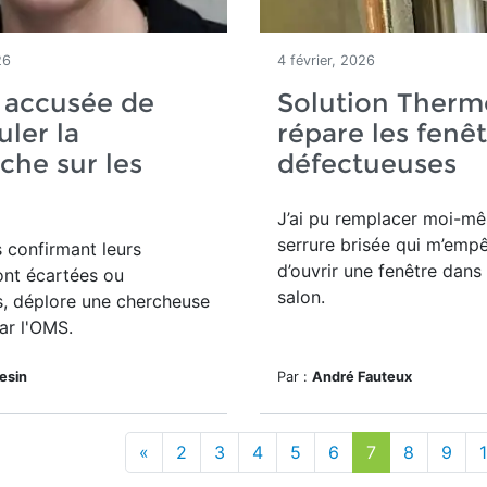
26
4 février, 2026
 accusée de
Solution Therm
ler la
répare les fenê
che sur les
défectueuses
J’ai pu remplacer moi-m
serrure brisée qui m’emp
 confirmant leurs
d’ouvrir une fenêtre dan
ont écartées ou
salon.
s, déplore une chercheuse
ar l'OMS.
lesin
Par :
André Fauteux
«
2
3
4
5
6
7
8
9