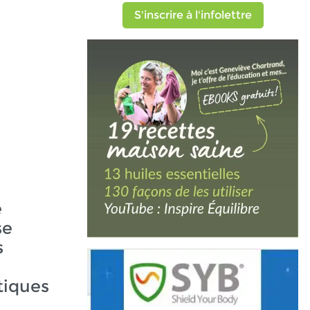
S'inscrire à l'infolettre
e
se
s
iques