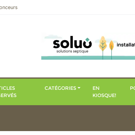
nier
onceurs
ICLES
CATÉGORIES
EN
P
SERVÉS
KIOSQUE!