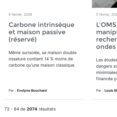
9 février, 2026
5 février, 20
Carbone intrinsèque
L'OMS
et maison passive
manipu
(réservé)
recher
ondes
Même surisolée, sa maison double
ossature contient 14 % moins de
Les études
carbone qu'une maison classique.
dangers s
minimisée
financée p
Par :
Evelyne Bouchard
Par :
Louis S
73 - 84 de
2074
résultats