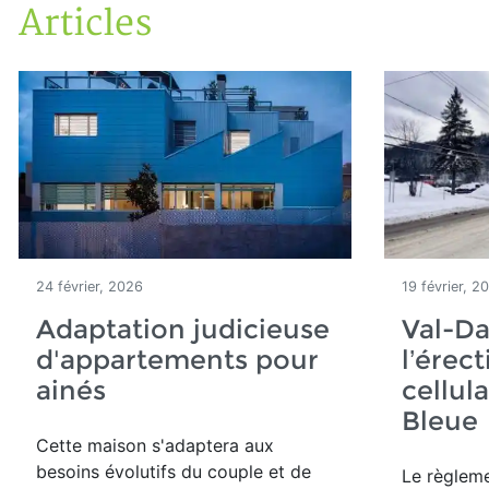
Articles
Accueil
Articles
24 février, 2026
19 février, 2
Adaptation judicieuse
Val-Da
d'appartements pour
l’érec
ainés
cellula
Bleu
Cette maison
s'adaptera aux
besoins évolutifs du couple et de
Le règleme