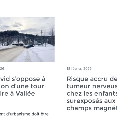
026
18 février, 2026
vid s’oppose à
Risque accru d
tion d’une tour
tumeur nerveu
ire à Vallée
chez les enfant
e
surexposés aux
champs magnét
nt d'urbanisme doit être