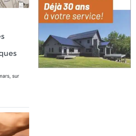
es
ques
mars, sur