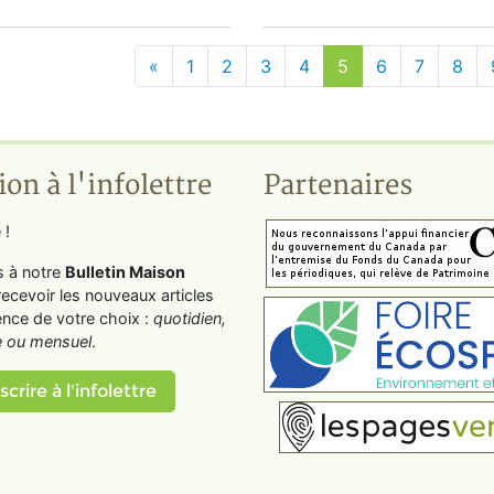
«
1
2
3
4
5
6
7
8
ion à l'infolettre
Partenaires
 !
s à notre
Bulletin Maison
recevoir les nouveaux articles
ence de votre choix :
quotidien,
 ou mensuel
.
scrire à l'infolettre