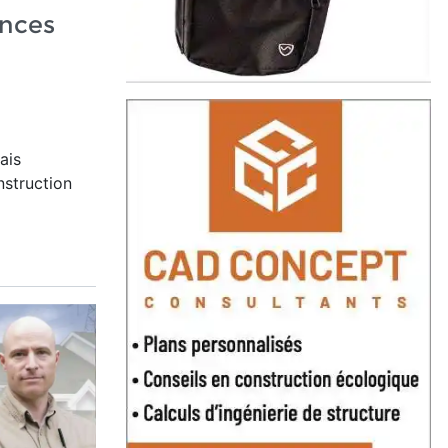
ences
u
ais
nstruction