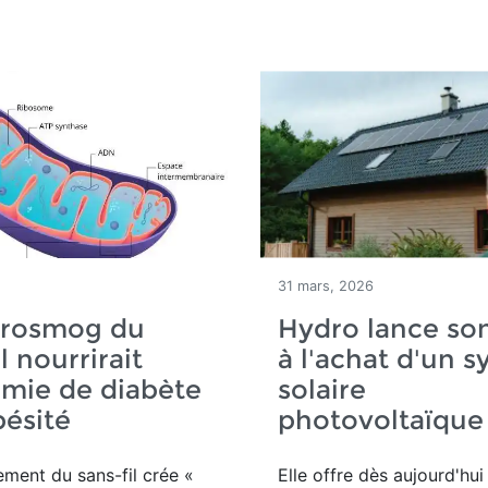
31 mars, 2026
trosmog du
Hydro lance so
l nourrirait
à l'achat d'un 
émie de diabète
solaire
bésité
photovoltaïque
ement du sans-fil crée
«
Elle offre dès aujourd'hu