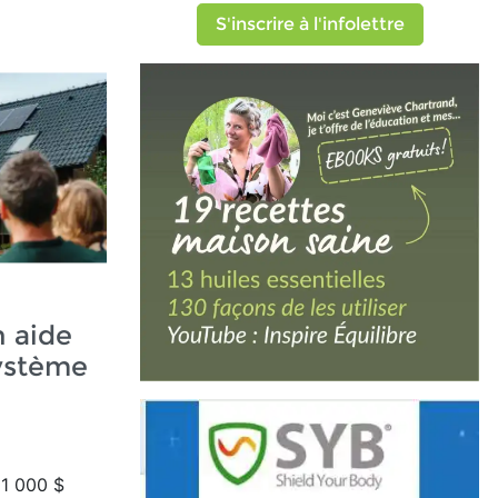
S'inscrire à l'infolettre
n aide
système
i
1 000 $