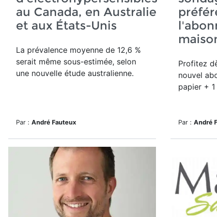
au Canada, en Australie
préfér
et aux États-Unis
l'abon
maiso
La prévalence moyenne de 12,6 %
serait même sous-estimée, selon
Profitez d
une nouvelle étude australienne.
nouvel a
b
papier + 1
Par :
André Fauteux
Par :
André 