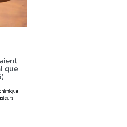
aient
al que
é)
 chimique
usieurs