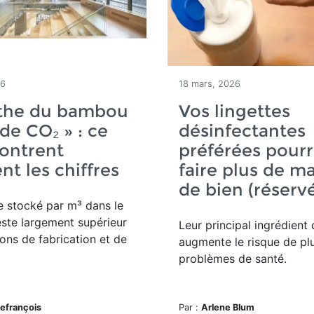
26
18 mars, 2026
the du bambou
Vos lingettes
 de CO₂ » : ce
désinfectantes
ontrent
préférées pourr
nt les chiffres
faire plus de m
de bien (réserv
 stocké par m³ dans le
ste largement supérieur
Leur principal ingrédient
ons de fabrication et de
augmente le risque de pl
problèmes de santé.
efrançois
Par :
Arlene Blum