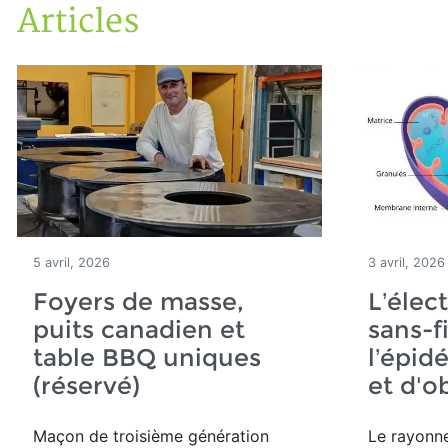
Articles
Accueil
Articles
5 avril, 2026
3 avril, 2026
Foyers de masse,
L’élec
puits canadien et
sans-fi
table BBQ uniques
l’épid
(réservé)
et d'o
Maçon de troisième génération
Le rayonn