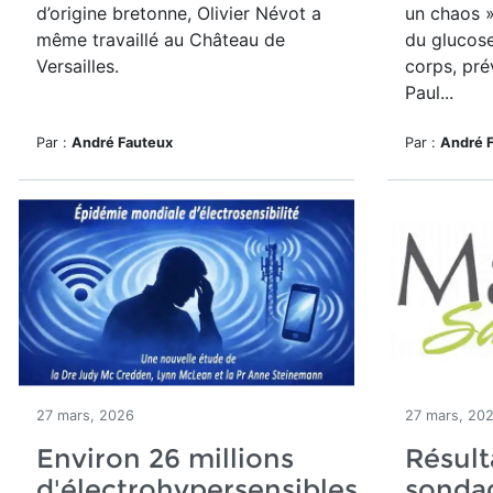
d’origine bretonne, Olivier Névot a
un chaos »
même travaillé au Château de
du glucose
Versailles.
corps, pré
Paul...
Par :
André Fauteux
Par :
André 
27 mars, 2026
27 mars, 20
Environ 26 millions
Résult
d'électrohypersensibles
sondag