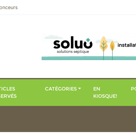
nier
onceurs
ICLES
CATÉGORIES
EN
P
SERVÉS
KIOSQUE!