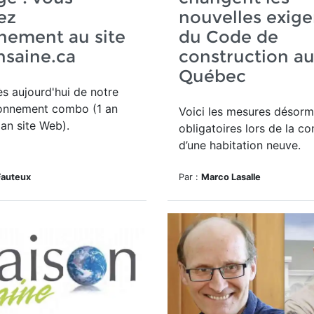
ez
nouvelles exig
nement au site
du Code de
nsaine.ca
construction a
Québec
ès aujourd'hui de notre
onnement combo (1 an
Voici les mesures désorm
 an site Web).
obligatoires lors de la co
d’une habitation neuve.
Fauteux
Par :
Marco Lasalle