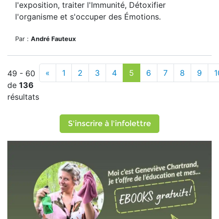
l'exposition, traiter l'Immunité, Détoxifier
l'organisme et s'occuper des Émotions.
Par :
André Fauteux
«
1
2
3
4
5
6
7
8
9
1
49 - 60
de
136
résultats
S'inscrire à l'infolettre