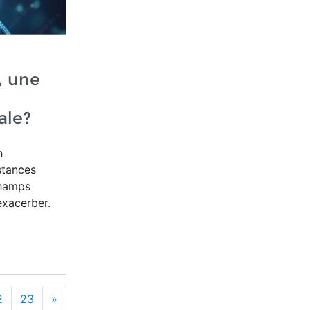
, une
ale?
n
stances
champs
exacerber.
2
23
»