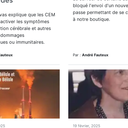
ndes
bloqué l'envoi d'un nouv
passe permettant de se 
as explique que les CEM
à notre boutique.
éactiver les symptômes
ion cérébrale et autres
e dommages
ques ou immunitaires.
Fauteux
Par :
André Fauteux
025
19 février, 2025