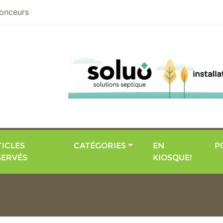
nier
onceurs
ICLES
CATÉGORIES
EN
P
SERVÉS
KIOSQUE!