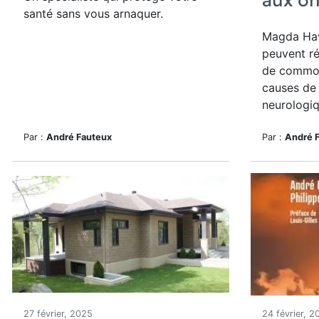
aux o
santé sans vous arnaquer.
Magda Hav
peuvent r
de commot
causes d
neurologi
Par :
André Fauteux
Par :
André 
27 février, 2025
24 février, 2