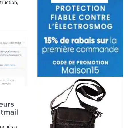
truction,
eurs
otmail
bonnés a