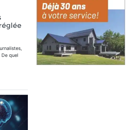
s
réglée
rnalistes,
 De quel