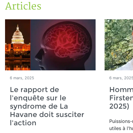
Articles
Accueil
Articles
6 mars, 2025
6 mars, 202
Le rapport de
Homma
l'enquête sur le
Firste
syndrome de La
2025)
Havane doit susciter
Puissions-
l'action
utiles à l'