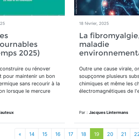
025
18 février, 2025
es
La fibromyalgie
tournables
maladie
emps 2025)
environnement
onstruire ou rénover
Outre une cause virale, o
t pour maintenir un bon
soupçonne plusieurs sub
ermique sans recourir à la
chimiques et même les 
ion lorsque le mercure
électromagnétiques de l'
Fauteux
Par :
Jacques Lintermans
«
14
15
16
17
18
19
20
21
2