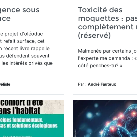
gence sous
Toxicité des
nce
moquettes : pa
complètement 
le projet d'oléoduc
(réservé)
t refait surface, cet
n récent livre rappelle
Malmenée par certains jou
lus défendent souvent
l'experte me demanda : «
les intérêts privés que
côté penches-tu? »
élisle
Par :
André Fauteux