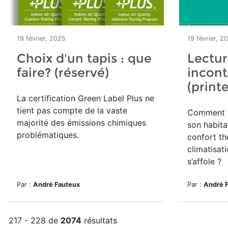
19 février, 2025
19 février, 2
Choix d'un tapis : que
Lectur
faire? (réservé)
incon
(print
La certification Green Label Plus ne
tient pas compte de la vaste
Comment c
majorité des émissions chimiques
son habita
problématiques.
confort th
climatisat
s’affole ?
Par :
André Fauteux
Par :
André 
217 - 228 de
2074
résultats