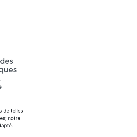
ndes
ques
t
e
s de telles
es; notre
dapté.