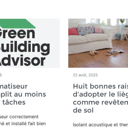
25
22 août, 2025
matiseur
Huit bonnes rai
plit au moins
d'adopter le liè
 tâches
comme revête
de sol
seur correctement
 et installé fait bien
Isolant acoustique et the