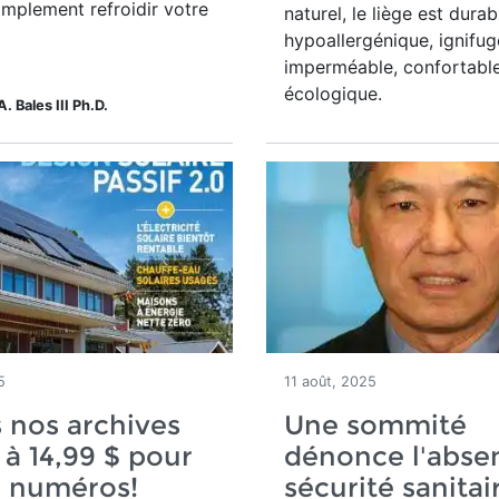
implement refroidir votre
naturel, le liège est durab
hypoallergénique, ignifug
imperméable, confortable
écologique.
A. Bales III Ph.D.
5
11 août, 2025
 nos archives
Une sommité
 à 14,99 $ pour
dénonce l'abse
e numéros!
sécurité sanitai