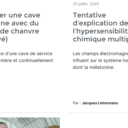
25 juillet, 2025
er une cave
Tentative
nne avec du
d’explication d
 de chanvre
l’hypersensibili
vé)
chimique multi
ce d'une
cave de service
Les champs électromagn
ombre et continuellement
influent sur le système h
dont la mélatonine.
Par :
Jacques Lintermans