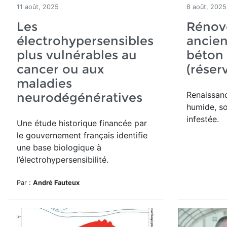
11 août, 2025
8 août, 2025
Les
Rénov
électrohypersensibles
ancie
plus vulnérables au
béton
cancer ou aux
(réser
maladies
Renaissan
neurodégénératives
humide, s
infestée.
Une étude historique financée par
le gouvernement français identifie
une base biologique à
l’électrohypersensibilité.
Par :
André Fauteux