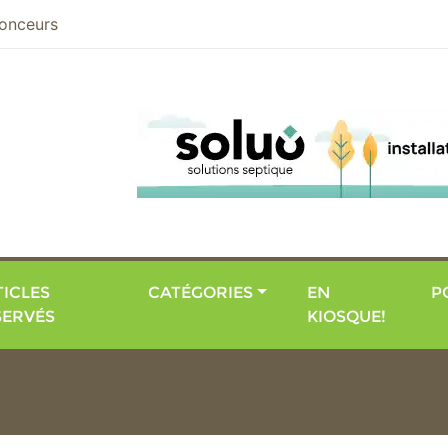
nier
onceurs
ICLES
CATÉGORIES
EN
P
SERVÉS
KIOSQUE!