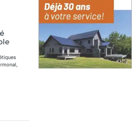
e
té
ple
étiques
ormonal,