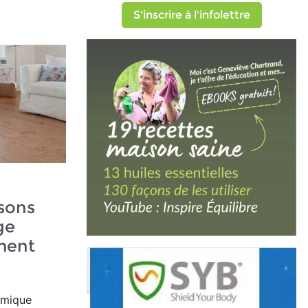
S'inscrire à l'infolettre
sons
ge
ment
rmique