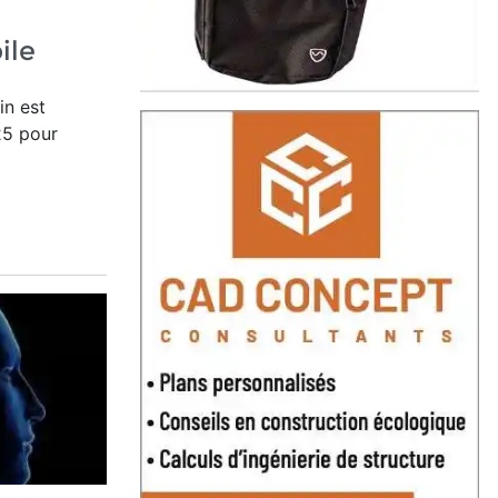
ile
Lin
est
25 pour