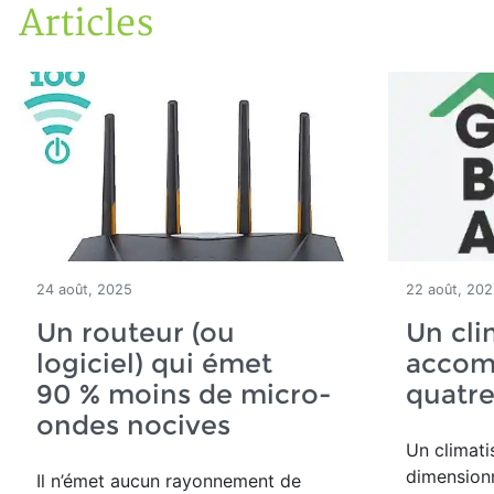
Articles
Accueil
Articles
24 août, 2025
22 août, 20
Un routeur (ou
Un cli
logiciel) qui émet
accom
90 % moins de micro-
quatre
ondes nocives
Un climati
dimensionné
Il n’émet aucun rayonnement de