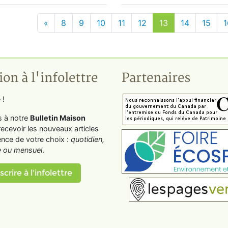
«
8
9
10
11
12
13
14
15
1
ion à l'infolettre
Partenaires
 !
s à notre
Bulletin Maison
recevoir les nouveaux articles
ence de votre choix :
quotidien,
 ou mensuel
.
scrire à l'infolettre