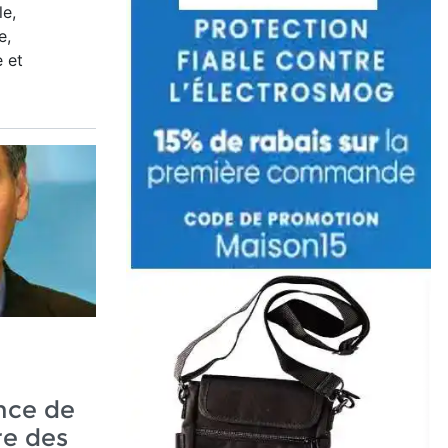
le,
e,
 et
nce de
re des