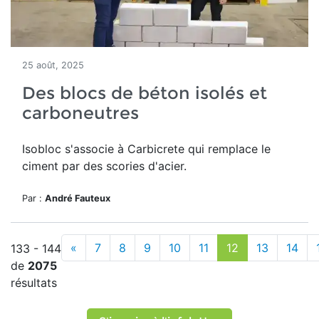
25 août, 2025
Des blocs de béton isolés et
carboneutres
Isobloc s'associe à Carbicrete qui remplace le
ciment par des scories d'acier.
Par :
André Fauteux
«
7
8
9
10
11
12
13
14
133 - 144
de
2075
résultats