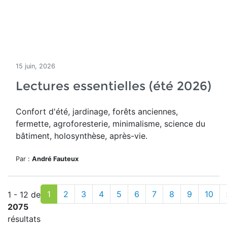
15 juin, 2026
Lectures essentielles (été 2026)
Confort d'été, jardinage, forêts anciennes,
fermette, agroforesterie, minimalisme, science du
bâtiment, holosynthèse, après-vie.
Par :
André Fauteux
1
2
3
4
5
6
7
8
9
10
1 - 12 de
2075
résultats