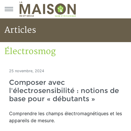
Aller au menu principal
Aller au contenu principal
Articles
Électrosmog
Accueil
Articles
Électrosmog
25 novembre, 2024
Composer avec
l'électrosensibilité : notions de
base pour « débutants »
Comprendre les champs électromagnétiques et les
appareils de mesure.