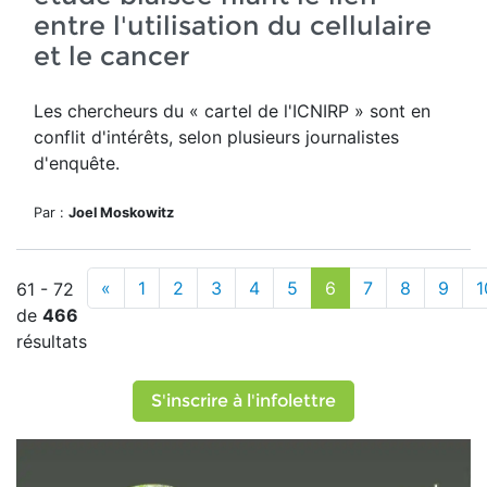
entre l'utilisation du cellulaire
et le cancer
Les chercheurs du « cartel de l'ICNIRP » sont en
conflit d'intérêts, selon plusieurs journalistes
d'enquête.
Par :
Joel Moskowitz
«
1
2
3
4
5
6
7
8
9
1
61 - 72
de
466
résultats
S'inscrire à l'infolettre