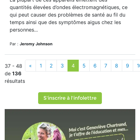
quantités élevées d’ondes électromagnétiques, ce
qui peut causer des problèmes de santé au fil du
temps ainsi que des symptômes aigus chez les
personnes...
Par :
Jeromy Johnson
«
1
2
3
4
5
6
7
8
9
1
37 - 48
de
136
résultats
S'inscrire à l'infolettre